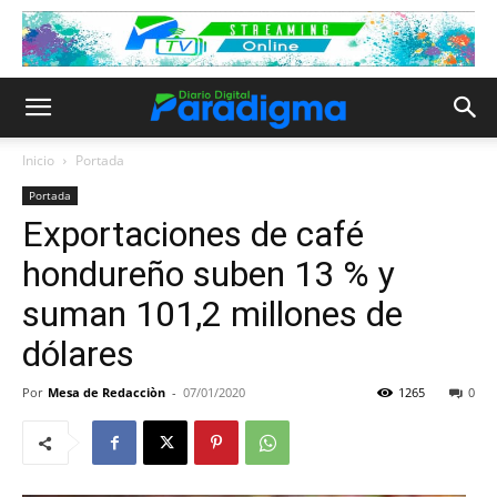
Inicio
Portada
Portada
Exportaciones de café
hondureño suben 13 % y
suman 101,2 millones de
dólares
Por
Mesa de Redacciòn
-
07/01/2020
1265
0