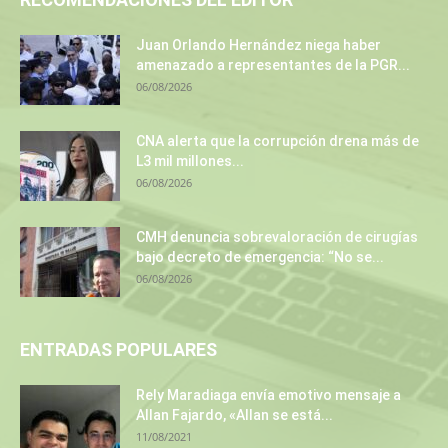
Juan Orlando Hernández niega haber
amenazado a representantes de la PGR...
06/08/2026
CNA alerta que la corrupción drena más de
L3 mil millones...
06/08/2026
CMH denuncia sobrevaloración de cirugías
bajo decreto de emergencia: “No se...
06/08/2026
ENTRADAS POPULARES
Rely Maradiaga envía emotivo mensaje a
Allan Fajardo, «Allan se está...
11/08/2021