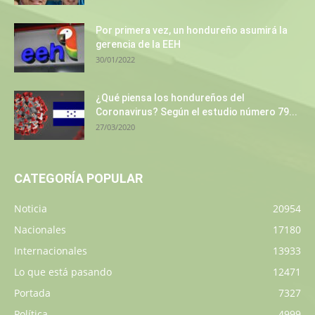
Por primera vez, un hondureño asumirá la
gerencia de la EEH
30/01/2022
¿Qué piensa los hondureños del
Coronavirus? Según el estudio número 79...
27/03/2020
CATEGORÍA POPULAR
Noticia
20954
Nacionales
17180
Internacionales
13933
Lo que está pasando
12471
Portada
7327
Política
4999