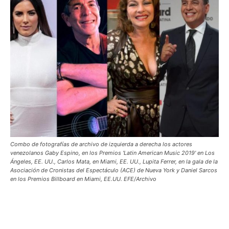
Combo de fotografías de archivo de izquierda a derecha los actores
venezolanos Gaby Espino, en los Premios 'Latin American Music 2019' en Los
Ángeles, EE. UU., Carlos Mata, en Miami, EE. UU., Lupita Ferrer, en la gala de la
Asociación de Cronistas del Espectáculo (ACE) de Nueva York y Daniel Sarcos
en los Premios Billboard en Miami, EE.UU. EFE/Archivo