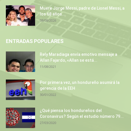
Muere Jorge Messi, padre de Lionel Messi, a
los 68 años...
08/08/2026
ENTRADAS POPULARES
Rely Maradiaga envía emotivo mensaje a
Allan Fajardo, «Allan se está...
11/08/2021
Por primera vez, un hondureño asumirá la
gerencia de la EEH
30/01/2022
¿Qué piensa los hondureños del
Coronavirus? Según el estudio número 79...
27/03/2020