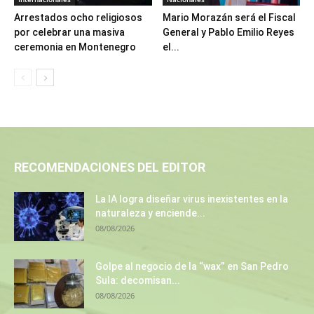
Arrestados ocho religiosos
Mario Morazán será el Fiscal
por celebrar una masiva
General y Pablo Emilio Reyes
ceremonia en Montenegro
el...
RECOMENDACIONES DEL EDITOR
La IA logra diseñar virus inexistentes en la
naturaleza y enciende...
08/08/2026
Golpe al negocio de la “wax” en San Pedro
Sula: decomisan...
08/08/2026