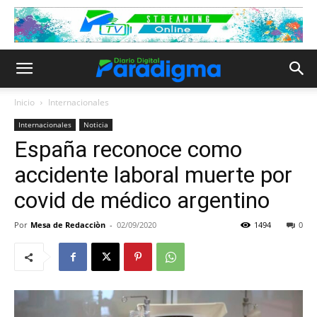
Inicio
Internacionales
Internacionales
Noticia
España reconoce como
accidente laboral muerte por
covid de médico argentino
Por
Mesa de Redacciòn
-
02/09/2020
1494
0