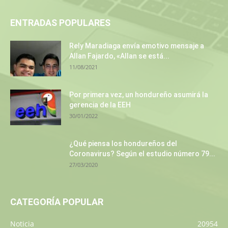
ENTRADAS POPULARES
Rely Maradiaga envía emotivo mensaje a
Allan Fajardo, «Allan se está...
11/08/2021
Por primera vez, un hondureño asumirá la
gerencia de la EEH
30/01/2022
¿Qué piensa los hondureños del
Coronavirus? Según el estudio número 79...
27/03/2020
CATEGORÍA POPULAR
Noticia
20954