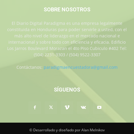
SOBRE NOSOTROS
El Diario Digital Paradigma es una empresa legalmente
constituida en Honduras para poder servirle a usted, con el
más alto nivel de liderazgo en el mercado nacional e
internacional y sobre todo con eficiencia y eficacia. Edificio
Los Jarros Boulevard Morazan el 4to Piso Cubiculo #402 Tel:
(504) 2231-3303 / (504) 9522-3307
Contáctanos:
paradigmaencuestadora@gmail.com
SÍGUENOS
© Desarrollado y diseñado por Alan Melnikov