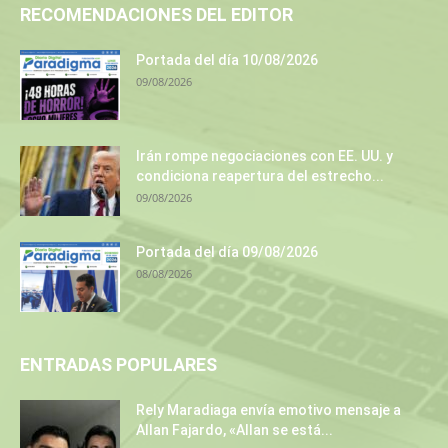
RECOMENDACIONES DEL EDITOR
Portada del día 10/08/2026
09/08/2026
Irán rompe negociaciones con EE. UU. y
condiciona reapertura del estrecho...
09/08/2026
Portada del día 09/08/2026
08/08/2026
ENTRADAS POPULARES
Rely Maradiaga envía emotivo mensaje a
Allan Fajardo, «Allan se está...