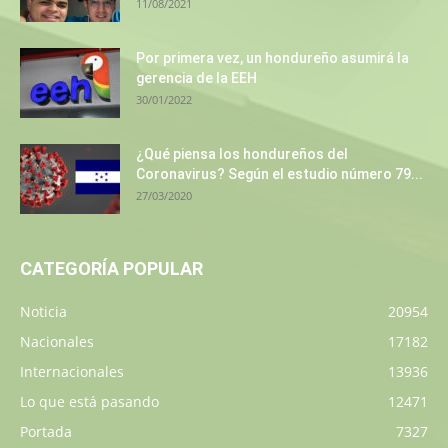
11/08/2021
Por primera vez, un hondureño asumirá la
gerencia de la EEH
30/01/2022
¿Qué piensa los hondureños del
Coronavirus? Según el estudio número 79...
27/03/2020
CATEGORÍA POPULAR
Noticia
20954
Nacionales
17182
Internacionales
13936
Lo que está pasando
12471
Portada
7327