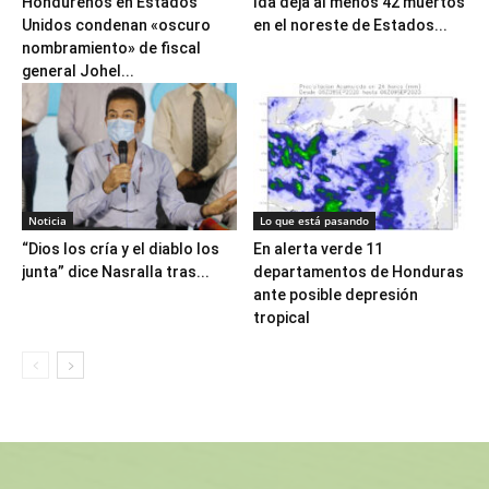
Hondureños en Estados
Ida deja al menos 42 muertos
Unidos condenan «oscuro
en el noreste de Estados...
nombramiento» de fiscal
general Johel...
Noticia
Lo que está pasando
“Dios los cría y el diablo los
En alerta verde 11
junta” dice Nasralla tras...
departamentos de Honduras
ante posible depresión
tropical