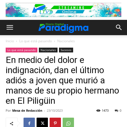
Inicio
Lo que está pasando
Nacionales
Lo que está pasando
Nacionales
Sucesos
En medio del dolor e
indignación, dan el último
adiós a joven que murió a
manos de su propio hermano
en El Piligüin
Por
Mesa de Redacción
-
23/10/2023
1473
0