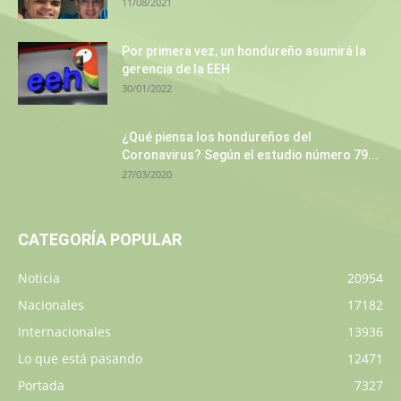
11/08/2021
Por primera vez, un hondureño asumirá la
gerencia de la EEH
30/01/2022
¿Qué piensa los hondureños del
Coronavirus? Según el estudio número 79...
27/03/2020
CATEGORÍA POPULAR
Noticia
20954
Nacionales
17182
Internacionales
13936
Lo que está pasando
12471
Portada
7327