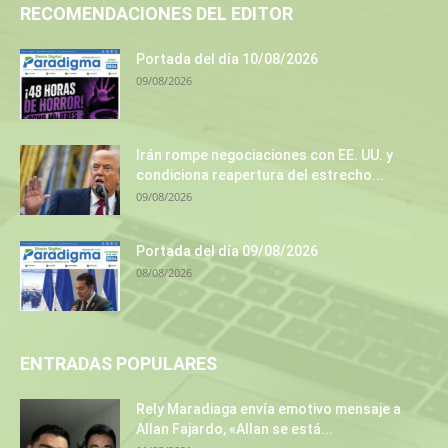
RECOMENDACIONES DEL EDITOR
Portada del día 10/08/2026
09/08/2026
Irán rompe negociaciones con EE. UU. y
condiciona reapertura del estrecho...
09/08/2026
Portada del día 09/08/2026
08/08/2026
ENTRADAS POPULARES
Rely Maradiaga envía emotivo mensaje a
Allan Fajardo, «Allan se está...