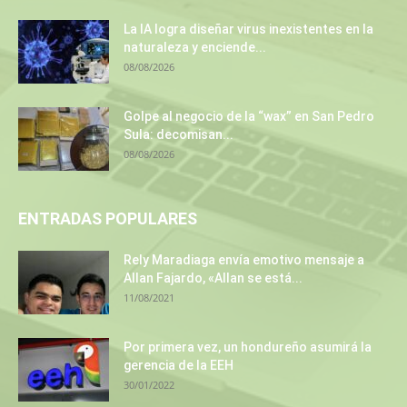
La IA logra diseñar virus inexistentes en la
naturaleza y enciende...
08/08/2026
Golpe al negocio de la “wax” en San Pedro
Sula: decomisan...
08/08/2026
ENTRADAS POPULARES
Rely Maradiaga envía emotivo mensaje a
Allan Fajardo, «Allan se está...
11/08/2021
Por primera vez, un hondureño asumirá la
gerencia de la EEH
30/01/2022