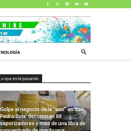
CNOLOGÍA
Lo que está pasando
Golpe al negocio de la “wax” en San
Pedro Sula: decomisan 88
vaporizadores y más de una libra de
concentrado de marihuana