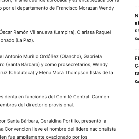
to por el departamento de Francisco Morazán Wendy
N
a
s
Óscar Ramón Villanueva (Lempira), Clarissa Raquel
Ka
donado (La Paz).
l Antonio Murillo Ordóñez (Olancho), Gabriela
E
o (Santa Bárbara) y como prosecretarios, Wendy
C
Cruz (Choluteca) y Elena Mora Thompson (Islas de la
t
Ka
residenta en funciones del Comité Central, Carmen
embros del directorio provisional.
or Santa Bárbara, Geraldina Portillo, presentó la
a Convención lleve el nombre del lidere nacionalista
quien fue ampliamente ovacionado por los