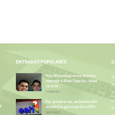
ENTRADAS POPULARES
C
Rely Maradiaga envía emotivo
No
mensaje a Allan Fajardo, «Allan
N
se está...
11/08/2021
In
L
Por primera vez, un hondureño
y
asumirá la gerencia de la EEH
P
30/01/2022