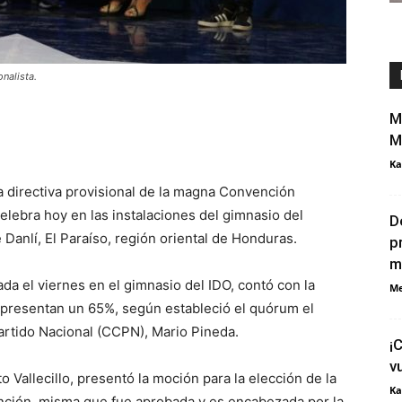
nalista.
M
M
Ka
ta directiva provisional de la magna Convención
elebra hoy en las instalaciones del gimnasio del
D
 Danlí, El Paraíso, región oriental de Honduras.
p
m
da el viernes en el gimnasio del IDO, contó con la
Me
epresentan un 65%, según estableció el quórum el
artido Nacional (CCPN), Mario Pineda.
¡
v
o Vallecillo, presentó la moción para la elección de la
Ka
vención, misma que fue aprobada y es encabezada por la