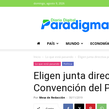
domingo, agosto 9, 2026
Diario
Paradigma
PAÍS
MUNDO
ECONOMÍ
Inicio
Lo que está pasando
Eligen junta directiva 
Lo que está pasando
Política
Eligen junta dire
Convención del P
Por
Mesa de Redacciòn
-
30/11/2019
Cuota