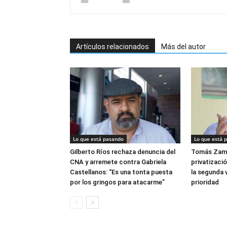
Artículos relacionados
Más del autor
Lo que está pasando
Lo que está 
Gilberto Ríos rechaza denuncia del
Tomás Zam
CNA y arremete contra Gabriela
privatizació
Castellanos: “Es una tonta puesta
la segunda v
por los gringos para atacarme”
prioridad