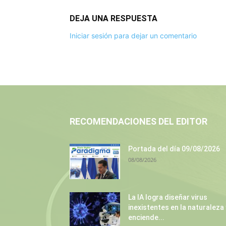
DEJA UNA RESPUESTA
Iniciar sesión para dejar un comentario
RECOMENDACIONES DEL EDITOR
Portada del día 09/08/2026
08/08/2026
La IA logra diseñar virus
inexistentes en la naturaleza 
enciende...