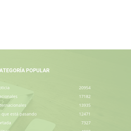
ATEGORÍA POPULAR
ticia
20954
acionales
17182
ternacionales
13935
o que está pasando
12471
ortada
7327