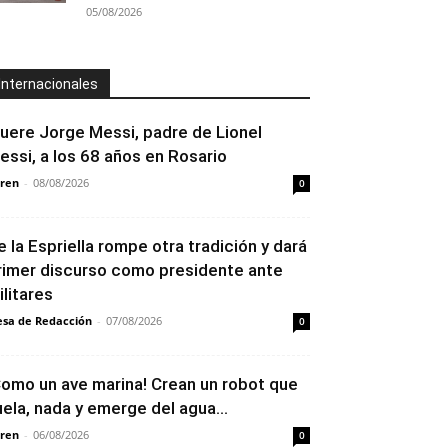
05/08/2026
Internacionales
uere Jorge Messi, padre de Lionel
essi, a los 68 años en Rosario
ren
-
08/08/2026
0
e la Espriella rompe otra tradición y dará
rimer discurso como presidente ante
ilitares
sa de Redacción
-
07/08/2026
0
Como un ave marina! Crean un robot que
uela, nada y emerge del agua...
ren
-
06/08/2026
0