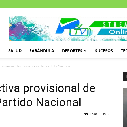
A
SALUD
FARÁNDULA
DEPORTES
SUCESOS
TE
provisional de Convención del Partido Nacional
ctiva provisional de
artido Nacional
1630
0