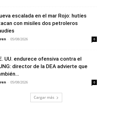
ueva escalada en el mar Rojo: hutíes
tacan con misiles dos petroleros
audíes
ren
-
05/08/2026
0
E. UU. endurece ofensiva contra el
JNG: director de la DEA advierte que
ambién...
ren
-
05/08/2026
0
Cargar más