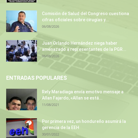
Comisión de Salud del Congreso cuestiona
cifras oficiales sobre cirugías y...
06/08/2026
Juan Orlando Hernández niega haber
amenazado a representantes de la PGR...
06/08/2026
ENTRADAS POPULARES
Rely Maradiaga envía emotivo mensaje a
Allan Fajardo, «Allan se está...
11/08/2021
Por primera vez, un hondureño asumirá la
gerencia de la EEH
30/01/2022