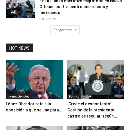
EE.UU. lanza operativo migratorio en Nueva
Orleans contra centroamericanos y
mexicanos
03/12/2025
Cargar más
HOT NEWS
Internacionales
Política
López Obrador reta a la
¡Crece el descontento!
oposición a que se una para...
Gestión de la presidenta
castro es regular, según...