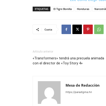
ETIQUETAS
El Tigre Bonilla
Honduras
Narcotrá
Cuota
Artículo anterior
«Transformers» tendrá una precuela animada
con el director de «Toy Story 4»
Mesa de Redacciòn
https://paradigma.hn