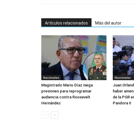
Artículos relacionados
Más del autor
Nacionales
Nacionales
Magistrado Mario Díaz niega
Juan Orlan
presiones para reprogramar
haber amen
audiencia contra Roosevelt
de la PGR e
Hernández
Pandora II