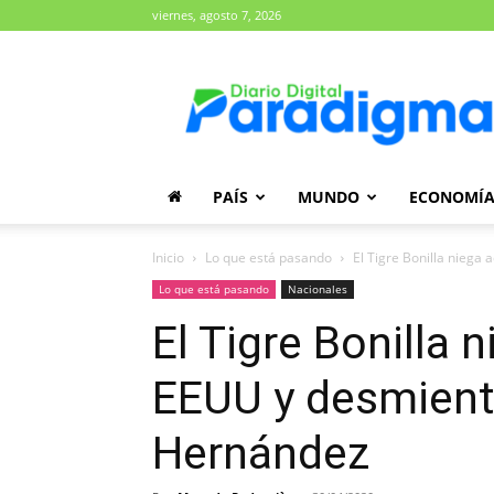
viernes, agosto 7, 2026
Diario
Paradigma
PAÍS
MUNDO
ECONOMÍ
Inicio
Lo que está pasando
El Tigre Bonilla niega
Lo que está pasando
Nacionales
El Tigre Bonilla
EEUU y desmient
Hernández