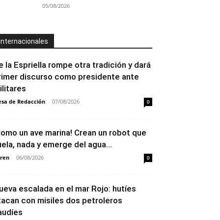
05/08/2026
Internacionales
e la Espriella rompe otra tradición y dará
rimer discurso como presidente ante
ilitares
sa de Redacción
-
07/08/2026
0
Como un ave marina! Crean un robot que
uela, nada y emerge del agua...
ren
-
06/08/2026
0
ueva escalada en el mar Rojo: hutíes
tacan con misiles dos petroleros
audíes