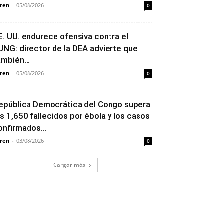
ren
-
05/08/2026
0
E. UU. endurece ofensiva contra el
JNG: director de la DEA advierte que
ambién...
ren
-
05/08/2026
0
epública Democrática del Congo supera
os 1,650 fallecidos por ébola y los casos
onfirmados...
ren
-
03/08/2026
0
Cargar más