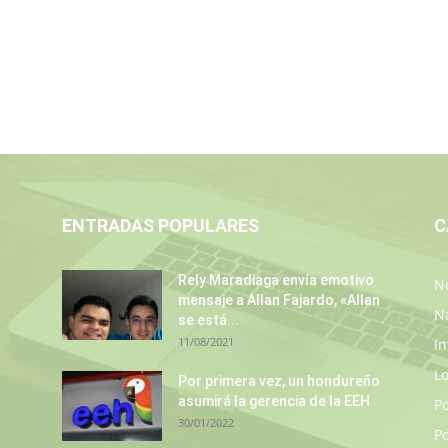
ENTRADAS POPULARES
C
Rely Maradiaga envía emotivo
No
mensaje a Allan Fajardo, «Allan
N
se está...
11/08/2021
In
L
s
Por primera vez, un hondureño
asumirá la gerencia de la EEH
P
30/01/2022
Po