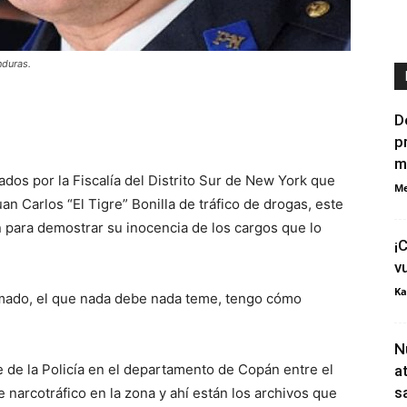
nduras.
D
p
m
ados por la Fiscalía del Distrito Sur de New York que
Me
uan Carlos “El Tigre” Bonilla de tráfico de drogas, este
 para demostrar su inocencia de los cargos que lo
¡
v
Ka
amado, el que nada debe nada teme, tengo cómo
N
 de la Policía en el departamento de Copán entre el
a
s
 narcotráfico en la zona y ahí están los archivos que