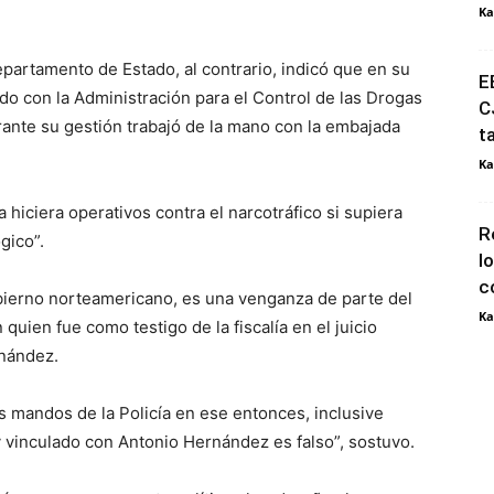
Ka
partamento de Estado, al contrario, indicó que en su
E
do con la Administración para el Control de las Drogas
C
rante su gestión trabajó de la mano con la embajada
t
Ka
hiciera operativos contra el narcotráfico si supiera
R
gico”.
l
c
obierno norteamericano, es una venganza de parte del
Ka
uien fue como testigo de la fiscalía en el juicio
rnández.
os mandos de la Policía en ese entonces, inclusive
oy vinculado con Antonio Hernández es falso”, sostuvo.