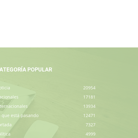
ATEGORÍA POPULAR
ticia
20954
acionales
17181
ternacionales
13934
o que está pasando
12471
ortada
7327
lítica
4999