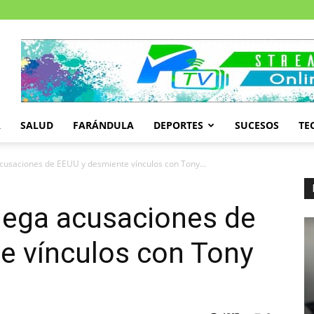
A
SALUD
FARÁNDULA
DEPORTES
SUCESOS
TE
 acusaciones de EEUU y desmiente vínculos con Tony...
 niega acusaciones de
e vínculos con Tony