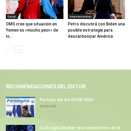
Salud
Internacionales
OMS cree que situación en
Petro discutirá con Biden una
Yemen es «mucho peor» de
posible estrategia para
lo...
descarbonizar América
RECOMENDACIONES DEL EDITOR
Portada del día 09/08/2026
08/08/2026
La IA logra diseñar virus inexistentes en la