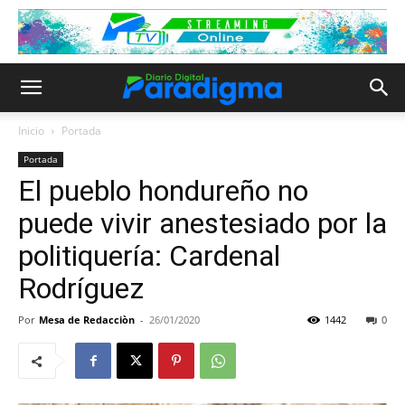
Inicio
Portada
Portada
El pueblo hondureño no
puede vivir anestesiado por la
politiquería: Cardenal
Rodríguez
Por
Mesa de Redacciòn
-
26/01/2020
1442
0