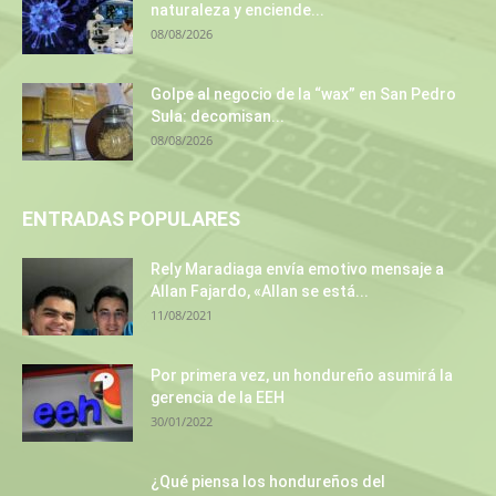
naturaleza y enciende...
08/08/2026
Golpe al negocio de la “wax” en San Pedro
Sula: decomisan...
08/08/2026
ENTRADAS POPULARES
Rely Maradiaga envía emotivo mensaje a
Allan Fajardo, «Allan se está...
11/08/2021
Por primera vez, un hondureño asumirá la
gerencia de la EEH
30/01/2022
¿Qué piensa los hondureños del