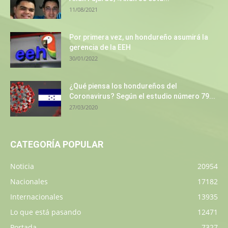
11/08/2021
Por primera vez, un hondureño asumirá la
gerencia de la EEH
30/01/2022
¿Qué piensa los hondureños del
Coronavirus? Según el estudio número 79...
27/03/2020
CATEGORÍA POPULAR
Noticia
20954
Nacionales
17182
Internacionales
13935
Lo que está pasando
12471
Portada
7327