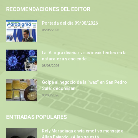
RECOMENDACIONES DEL EDITOR
Portada del día 09/08/2026
08/08/2026
La IA logra diseñar virus inexistentes en la
naturaleza y enciende...
08/08/2026
Golpe al negocio de la “wax” en San Pedro
Sula: decomisan...
08/08/2026
ENTRADAS POPULARES
Rely Maradiaga envía emotivo mensaje a
Allan Fajardo, «Allan se está...