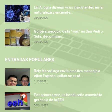
La IA logra diseñar virus inexistentes en la
naturaleza y enciende...
08/08/2026
Golpe al negocio de la “wax” en San Pedro
Sula: decomisan...
08/08/2026
ENTRADAS POPULARES
Rely Maradiaga envía emotivo mensaje a
Allan Fajardo, «Allan se está...
11/08/2021
Por primera vez, un hondureño asumirá la
gerencia de la EEH
30/01/2022