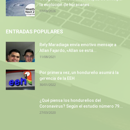
la evolución de huracanes...
07/08/2026
ENTRADAS POPULARES
Rely Maradiaga envía emotivo mensaje a
Allan Fajardo, «Allan se está...
11/08/2021
Por primera vez, un hondureño asumirá la
gerencia de la EEH
30/01/2022
¿Qué piensa los hondureños del
Coronavirus? Según el estudio número 79...
27/03/2020