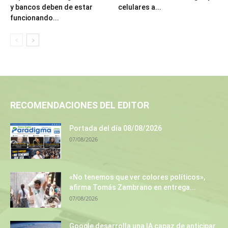
y bancos deben de estar
celulares a...
funcionando...
RECOMENDACIONES DEL EDITOR
Portada del día 08/08/2026
07/08/2026
«No tenemos que ver colores políticos»,
afirma Tomás Zambrano en entrega...
07/08/2026
Google desarrolla una IA capaz de anticipar