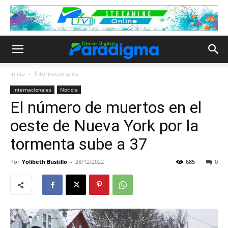
Inicio
Internacionales
Internacionales
Noticia
El número de muertos en el
oeste de Nueva York por la
tormenta sube a 37
Por
Yolibeth Bustillo
-
28/12/2022
685
0