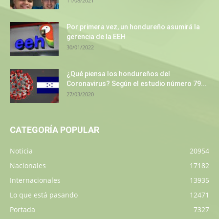
11/08/2021
Por primera vez, un hondureño asumirá la
gerencia de la EEH
30/01/2022
¿Qué piensa los hondureños del
Coronavirus? Según el estudio número 79...
27/03/2020
CATEGORÍA POPULAR
Noticia
20954
Nacionales
17182
Internacionales
13935
Lo que está pasando
12471
Portada
7327