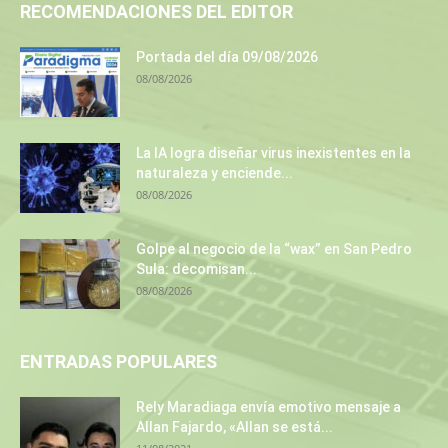
RECOMENDACIONES DEL EDITOR
Portada del día 09/08/2026
08/08/2026
La IA logra diseñar virus inexistentes en la
naturaleza y enciende...
08/08/2026
Golpe al negocio de la “wax” en San Pedro
Sula: decomisan...
08/08/2026
ENTRADAS POPULARES
Rely Maradiaga envía emotivo mensaje a
Allan Fajardo, «Allan se está...