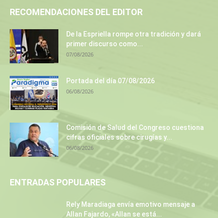
RECOMENDACIONES DEL EDITOR
De la Espriella rompe otra tradición y dará
primer discurso como...
07/08/2026
Portada del día 07/08/2026
06/08/2026
Comisión de Salud del Congreso cuestiona
cifras oficiales sobre cirugías y...
06/08/2026
ENTRADAS POPULARES
Rely Maradiaga envía emotivo mensaje a
Allan Fajardo, «Allan se está...