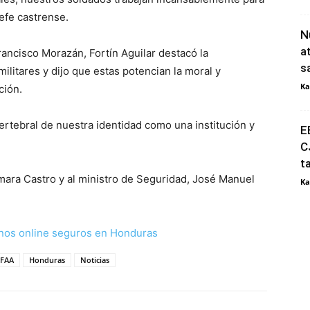
 jefe castrense.
N
a
ancisco Morazán, Fortín Aguilar destacó la
s
militares y dijo que estas potencian la moral y
Ka
ción.
vertebral de nuestra identidad como una institución y
E
C
t
omara Castro y al ministro de Seguridad, José Manuel
Ka
nos online seguros en Honduras
FFAA
Honduras
Noticias