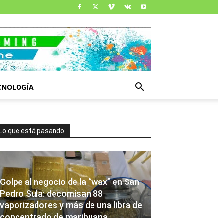
CNOLOGÍA
Lo que está pasando
Golpe al negocio de la “wax” en San
Pedro Sula: decomisan 88
vaporizadores y más de una libra de
concentrado de marihuana