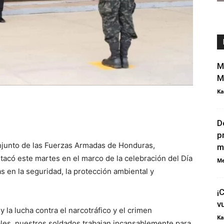
M
M
Ka
D
p
njunto de las Fuerzas Armadas de Honduras,
m
stacó este martes en el marco de la celebración del Día
Me
s en la seguridad, la protección ambiental y
¡
v
 la lucha contra el narcotráfico y el crimen
Ka
ales, nuestros soldados trabajan incansablemente para