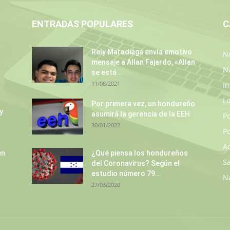
ENTRADAS POPULARES
C
Rely Maradiaga envía emotivo
No
mensaje a Allan Fajardo, «Allan
N
se está...
11/08/2021
In
L
Por primera vez, un hondureño
y
asumirá la gerencia de la EEH
P
30/01/2022
Po
A
en
¿Qué piensa los hondureños
S
del Coronavirus? Según el
estudio número 79...
N
27/03/2020