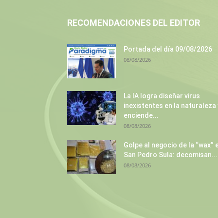
RECOMENDACIONES DEL EDITOR
Portada del día 09/08/2026
08/08/2026
La IA logra diseñar virus
inexistentes en la naturaleza 
enciende...
08/08/2026
Golpe al negocio de la “wax” 
San Pedro Sula: decomisan...
08/08/2026