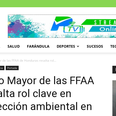
A
SALUD
FARÁNDULA
DEPORTES
SUCESOS
TE
r de las FFAA de Honduras resalta rol...
cia
Portada
do Mayor de las FFAA
lta rol clave en
ección ambiental en