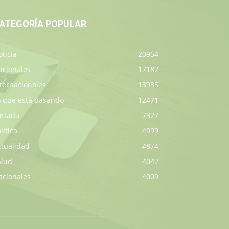
ATEGORÍA POPULAR
ticia
20954
acionales
17182
ternacionales
13935
o que está pasando
12471
ortada
7327
lítica
4999
ctualidad
4874
alud
4042
acionales
4009