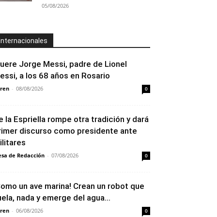
05/08/2026
Internacionales
uere Jorge Messi, padre de Lionel
essi, a los 68 años en Rosario
ren
-
08/08/2026
0
e la Espriella rompe otra tradición y dará
rimer discurso como presidente ante
ilitares
sa de Redacción
-
07/08/2026
0
Como un ave marina! Crean un robot que
uela, nada y emerge del agua...
ren
-
06/08/2026
0