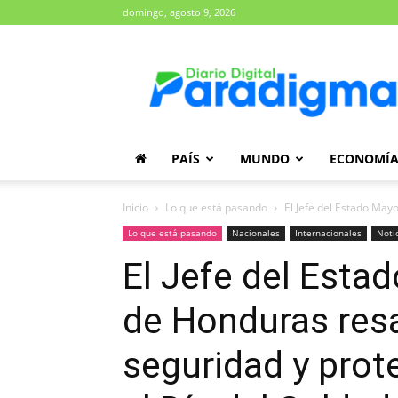
domingo, agosto 9, 2026
Diario
Paradigma
PAÍS
MUNDO
ECONOMÍ
Inicio
Lo que está pasando
El Jefe del Estado Mayo
Lo que está pasando
Nacionales
Internacionales
Noti
El Jefe del Esta
de Honduras resa
seguridad y prot