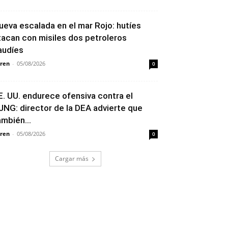
ueva escalada en el mar Rojo: hutíes
tacan con misiles dos petroleros
audíes
ren
-
05/08/2026
0
E. UU. endurece ofensiva contra el
JNG: director de la DEA advierte que
ambién...
ren
-
05/08/2026
0
Cargar más