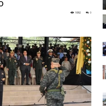
o
1092
0