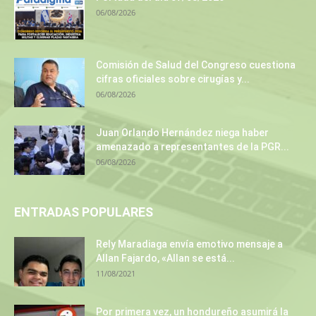
06/08/2026
Comisión de Salud del Congreso cuestiona
cifras oficiales sobre cirugías y...
06/08/2026
Juan Orlando Hernández niega haber
amenazado a representantes de la PGR...
06/08/2026
ENTRADAS POPULARES
Rely Maradiaga envía emotivo mensaje a
Allan Fajardo, «Allan se está...
11/08/2021
Por primera vez, un hondureño asumirá la