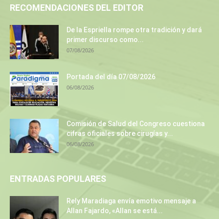
RECOMENDACIONES DEL EDITOR
De la Espriella rompe otra tradición y dará
primer discurso como...
07/08/2026
Portada del día 07/08/2026
06/08/2026
Comisión de Salud del Congreso cuestiona
cifras oficiales sobre cirugías y...
06/08/2026
ENTRADAS POPULARES
Rely Maradiaga envía emotivo mensaje a
Allan Fajardo, «Allan se está...