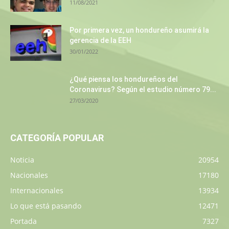
11/08/2021
Por primera vez, un hondureño asumirá la
gerencia de la EEH
30/01/2022
¿Qué piensa los hondureños del
Coronavirus? Según el estudio número 79...
27/03/2020
CATEGORÍA POPULAR
Noticia
20954
Nacionales
17180
Internacionales
13934
Lo que está pasando
12471
Portada
7327