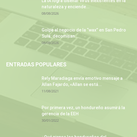
La IA logra diseñar virus inexistentes en la
naturaleza y enciende...
08/08/2026
Golpe al negocio de la “wax” en San Pedro
Sula: decomisan...
08/08/2026
ENTRADAS POPULARES
Rely Maradiaga envía emotivo mensaje a
Allan Fajardo, «Allan se está...
11/08/2021
Por primera vez, un hondureño asumirá la
gerencia de la EEH
30/01/2022