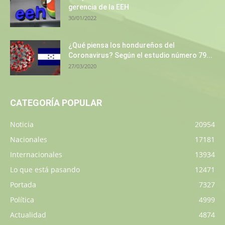
gerencia de la EEH
30/01/2022
¿Qué piensa los hondureños del
Coronavirus? Según el estudio número 79...
27/03/2020
CATEGORÍA POPULAR
Noticia
20954
Nacionales
17181
Internacionales
13934
Lo que está pasando
12471
Portada
7327
Política
4999
Actualidad
4874