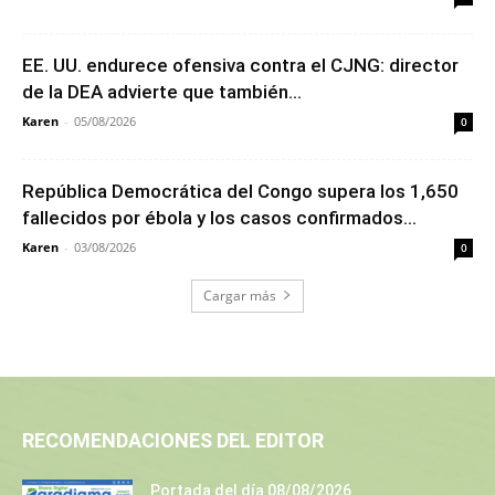
EE. UU. endurece ofensiva contra el CJNG: director
de la DEA advierte que también...
Karen
-
05/08/2026
0
República Democrática del Congo supera los 1,650
fallecidos por ébola y los casos confirmados...
Karen
-
03/08/2026
0
Cargar más
RECOMENDACIONES DEL EDITOR
Portada del día 08/08/2026