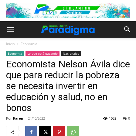
Inicio
Economía
Economía
Lo que está pasando
Nacionales
Economista Nelson Ávila dice
que para reducir la pobreza
se necesita invertir en
educación y salud, no en
bonos
Por
Karen
-
24/10/2022
1082
0