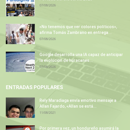
07/08/2026
«No tenemos que ver colores políticos»,
afirma Tomás Zambrano en entrega...
07/08/2026
Google desarrolla una IA capaz de anticipar
la evolución de huracanes...
07/08/2026
ENTRADAS POPULARES
Rely Maradiaga envía emotivo mensaje a
Allan Fajardo, «Allan se está...
11/08/2021
Por primera vez, un hondureño asumirá la