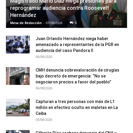
Magistrado Mario Díaz niega presiones para
reprogramar audiencia contra Roosevelt
Hernández
Mesa de Redacción
-
07/08/2026
0
Juan Orlando Hernández niega haber
amenazado a representantes de la PGR en
audiencia del caso Pandora II
06/08/2026
CMH denuncia sobrevaloración de cirugías
bajo decreto de emergencia: “No se
negociaron precios a favor del pueblo”
06/08/2026
Capturan a tres personas con más de L1
millón en efectivo oculto en maletas en La
Ceiba
05/08/2026
Gilberto Ríos rechaza denuncia del CNA y