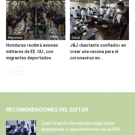
Migrantes
Salud
Honduras recibirá aviones
J&J «bastante confiado» en
militares de EE. UU., con
crear una vacuna para el
migrantes deportados
coronavirus en...
RECOMENDACIONES DEL EDITOR
Juan Orlando Hernández niega haber
amenazado a representantes de la PGR...