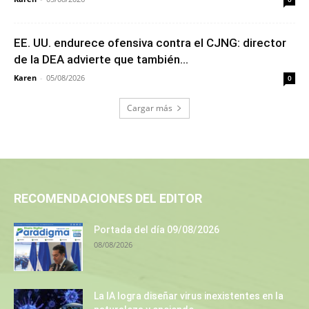
EE. UU. endurece ofensiva contra el CJNG: director
de la DEA advierte que también...
Karen
-
05/08/2026
0
Cargar más
RECOMENDACIONES DEL EDITOR
Portada del día 09/08/2026
08/08/2026
La IA logra diseñar virus inexistentes en la