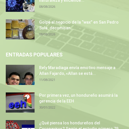
naturaleza y enciende...
08/08/2026
Golpe al negocio de la “wax” en San Pedro
Sula: decomisan...
08/08/2026
ENTRADAS POPULARES
Rely Maradiaga envía emotivo mensaje a
Allan Fajardo, «Allan se está...
11/08/2021
Por primera vez, un hondureño asumirá la
gerencia de la EEH
30/01/2022
¿Qué piensa los hondureños del
Coronavirus? Según el estudio número 79...