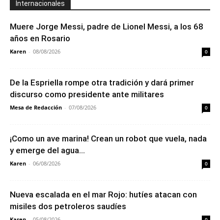
Internacionales
Muere Jorge Messi, padre de Lionel Messi, a los 68
años en Rosario
Karen
-
08/08/2026
0
De la Espriella rompe otra tradición y dará primer
discurso como presidente ante militares
Mesa de Redacción
-
07/08/2026
0
¡Como un ave marina! Crean un robot que vuela, nada
y emerge del agua...
Karen
-
06/08/2026
0
Nueva escalada en el mar Rojo: hutíes atacan con
misiles dos petroleros saudíes
Karen
-
05/08/2026
0