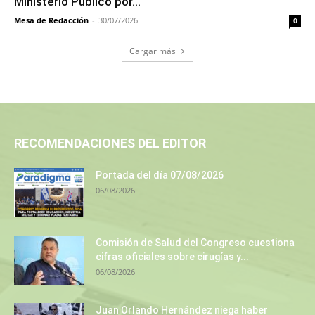
Ministerio Público por...
Mesa de Redacción
-
30/07/2026
0
Cargar más
RECOMENDACIONES DEL EDITOR
Portada del día 07/08/2026
06/08/2026
Comisión de Salud del Congreso cuestiona
cifras oficiales sobre cirugías y...
06/08/2026
Juan Orlando Hernández niega haber