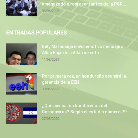
amenazado a representantes de la PGR...
06/08/2026
ENTRADAS POPULARES
Rely Maradiaga envía emotivo mensaje a
Allan Fajardo, «Allan se está...
11/08/2021
Por primera vez, un hondureño asumirá la
gerencia de la EEH
30/01/2022
¿Qué piensa los hondureños del
Coronavirus? Según el estudio número 79...
27/03/2020