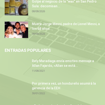
Golpe al negocio de la “wax” en San Pedro
Sula: decomisan...
08/08/2026
Muere Jorge Messi, padre de Lionel Messi, a
los 68 años...
08/08/2026
ENTRADAS POPULARES
Rely Maradiaga envía emotivo mensaje a
Allan Fajardo, «Allan se está...
11/08/2021
Por primera vez, un hondureño asumirá la
gerencia de la EEH
30/01/2022