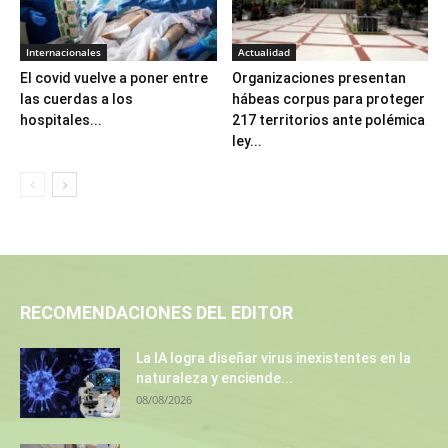
Internacionales
Actualidad
El covid vuelve a poner entre
Organizaciones presentan
las cuerdas a los
hábeas corpus para proteger
hospitales...
217 territorios ante polémica
ley...
RECOMENDACIONES DEL EDITOR
La IA logra diseñar virus inexistentes en la
naturaleza y enciende...
08/08/2026