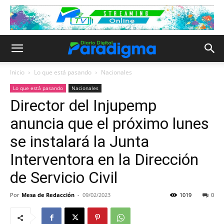
Inicio
Lo que está pasando
Nacionales
Lo que está pasando
Nacionales
Director del Injupemp
anuncia que el próximo lunes
se instalará la Junta
Interventora en la Dirección
de Servicio Civil
Por
Mesa de Redacción
-
09/02/2023
1019
0