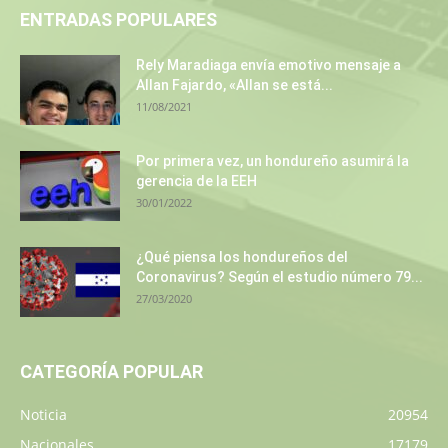
ENTRADAS POPULARES
Rely Maradiaga envía emotivo mensaje a
Allan Fajardo, «Allan se está...
11/08/2021
Por primera vez, un hondureño asumirá la
gerencia de la EEH
30/01/2022
¿Qué piensa los hondureños del
Coronavirus? Según el estudio número 79...
27/03/2020
CATEGORÍA POPULAR
Noticia
20954
Nacionales
17179