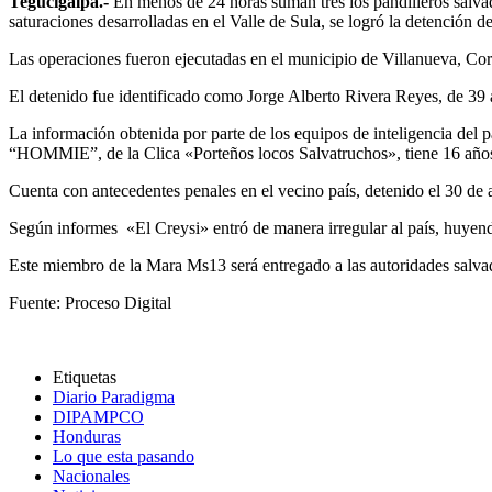
Tegucigalpa.-
En menos de 24 horas suman tres los pandilleros salv
saturaciones desarrolladas en el Valle de Sula, se logró la detención
Las operaciones fueron ejecutadas en el municipio de Villanueva, Co
El detenido fue identificado como Jorge Alberto Rivera Reyes, de 39 a
La información obtenida por parte de los equipos de inteligencia del 
“HOMMIE”, de la Clica «Porteños locos Salvatruchos», tiene 16 años d
Cuenta con antecedentes penales en el vecino país, detenido el 30 de a
Según informes «El Creysi» entró de manera irregular al país, huyend
Este miembro de la Mara Ms13 será entregado a las autoridades salvad
Fuente: Proceso Digital
Etiquetas
Diario Paradigma
DIPAMPCO
Honduras
Lo que esta pasando
Nacionales