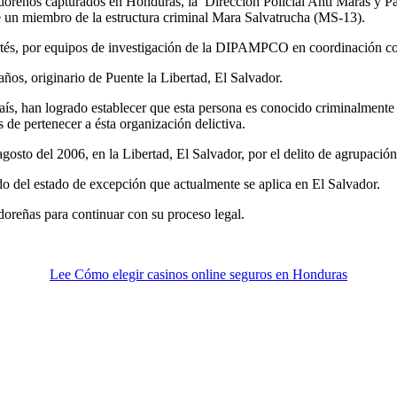
adoreños capturados en Honduras, la Dirección Policial Anti Maras y
 de un miembro de la estructura criminal Mara Salvatrucha (MS-13).
rtés, por equipos de investigación de la DIPAMPCO en coordinación co
ños, originario de Puente la Libertad, El Salvador.
país, han logrado establecer que esta persona es conocido criminalmente
e pertenecer a ésta organización delictiva.
gosto del 2006, en la Libertad, El Salvador, por el delito de agrupación
o del estado de excepción que actualmente se aplica en El Salvador.
oreñas para continuar con su proceso legal.
Lee Cómo elegir casinos online seguros en Honduras