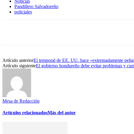
Noticias
Pandillero Salvadoreño
policiales
Cuota
Artículo anterior
El temporal de EE. UU. hace «extremadamente peligro
Artículo siguiente
El gobierno hondureño debe evitar problemas y cump
Mesa de Redacción
Artículos relacionados
Más del autor