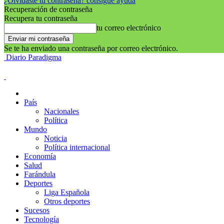
¿Olvidaste tu contraseña? consigue ayuda
Recuperación de contraseña
Recupera tu contraseña
tu correo electrónico
Se te ha enviado una contraseña por correo electrónico.
Diario Paradigma
País
Nacionales
Política
Mundo
Noticia
Política internacional
Economía
Salud
Farándula
Deportes
Liga Española
Otros deportes
Sucesos
Tecnología