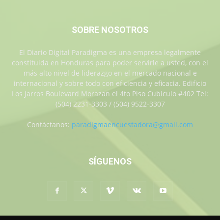
SOBRE NOSOTROS
El Diario Digital Paradigma es una empresa legalmente
constituida en Honduras para poder servirle a usted, con el
más alto nivel de liderazgo en el mercado nacional e
internacional y sobre todo con eficiencia y eficacia. Edificio
Los Jarros Boulevard Morazan el 4to Piso Cubiculo #402 Tel:
(504) 2231-3303 / (504) 9522-3307
Contáctanos:
paradigmaencuestadora@gmail.com
SÍGUENOS