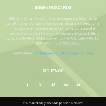
SOBRE NOSOTROS
El Diario Digital Paradigma es una empresa legalmente
constituida en Honduras para poder servirle a usted, con el
más alto nivel de liderazgo en el mercado nacional e
internacional y sobre todo con eficiencia y eficacia. Edificio
Los Jarros Boulevard Morazan el 4to Piso Cubiculo #402 Tel:
(504) 2231-3303 / (504) 9522-3307
Contáctanos:
paradigmaencuestadora@gmail.com
SÍGUENOS
© Desarrollado y diseñado por Alan Melnikov