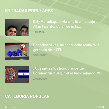
ENTRADAS POPULARES
Rely Maradiaga envía emotivo mensaje a
Allan Fajardo, «Allan se está...
11/08/2021
Por primera vez, un hondureño asumirá la
gerencia de la EEH
30/01/2022
¿Qué piensa los hondureños del
Coronavirus? Según el estudio número 79...
27/03/2020
CATEGORÍA POPULAR
Noticia
20954