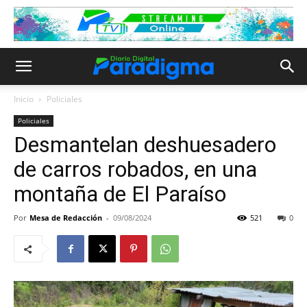
Inicio
Policiales
Policiales
Desmantelan deshuesadero
de carros robados, en una
montaña de El Paraíso
Por
Mesa de Redacción
-
09/08/2024
521
0