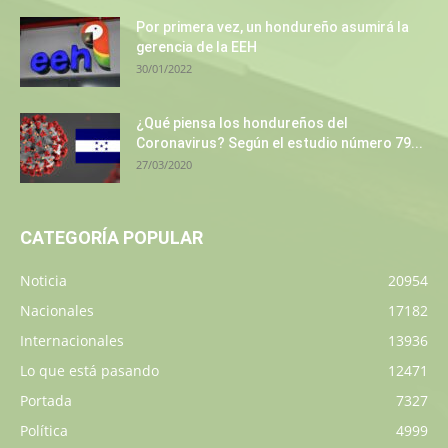
Por primera vez, un hondureño asumirá la
gerencia de la EEH
30/01/2022
¿Qué piensa los hondureños del
Coronavirus? Según el estudio número 79...
27/03/2020
CATEGORÍA POPULAR
Noticia
20954
Nacionales
17182
Internacionales
13936
Lo que está pasando
12471
Portada
7327
Política
4999