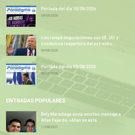
Portada del día 10/08/2026
09/08/2026
Irán rompe negociaciones con EE. UU. y
condiciona reapertura del estrecho...
09/08/2026
Portada del día 09/08/2026
08/08/2026
ENTRADAS POPULARES
Rely Maradiaga envía emotivo mensaje a
Allan Fajardo, «Allan se está...
11/08/2021