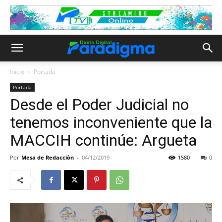
Inicio
Portada
Portada
Desde el Poder Judicial no
tenemos inconveniente que la
MACCIH continúe: Argueta
Por
Mesa de Redacciòn
-
04/12/2019
1580
0