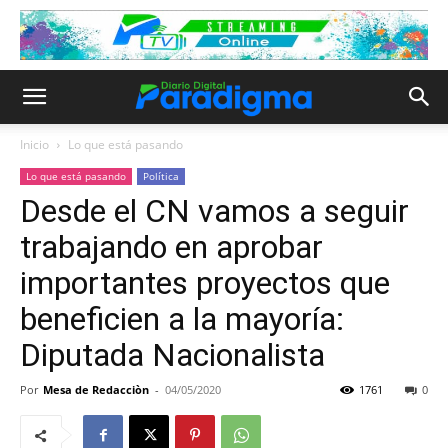
Inicio
Lo que está pasando
Lo que está pasando
Política
Desde el CN vamos a seguir
trabajando en aprobar
importantes proyectos que
beneficien a la mayoría:
Diputada Nacionalista
Por
Mesa de Redacciòn
-
04/05/2020
1761
0