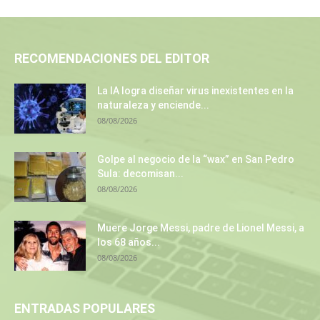
RECOMENDACIONES DEL EDITOR
La IA logra diseñar virus inexistentes en la
naturaleza y enciende...
08/08/2026
Golpe al negocio de la “wax” en San Pedro
Sula: decomisan...
08/08/2026
Muere Jorge Messi, padre de Lionel Messi, a
los 68 años...
08/08/2026
ENTRADAS POPULARES