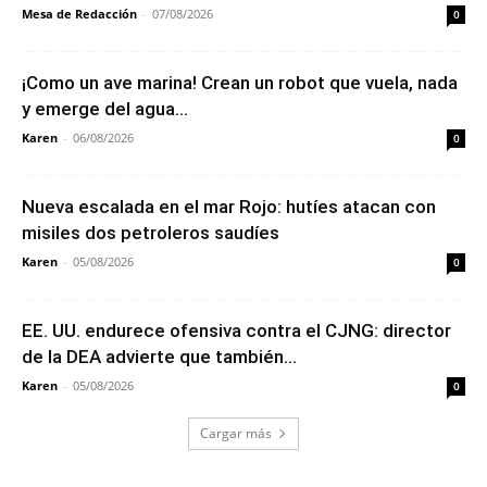
Mesa de Redacción
-
07/08/2026
0
¡Como un ave marina! Crean un robot que vuela, nada
y emerge del agua...
Karen
-
06/08/2026
0
Nueva escalada en el mar Rojo: hutíes atacan con
misiles dos petroleros saudíes
Karen
-
05/08/2026
0
EE. UU. endurece ofensiva contra el CJNG: director
de la DEA advierte que también...
Karen
-
05/08/2026
0
Cargar más