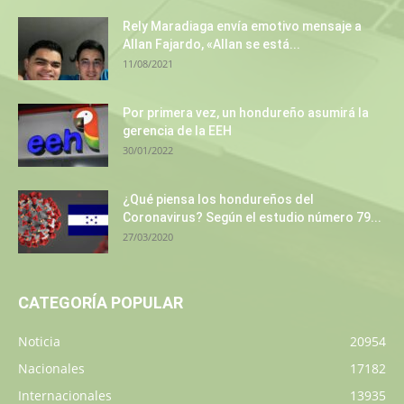
Rely Maradiaga envía emotivo mensaje a
Allan Fajardo, «Allan se está...
11/08/2021
Por primera vez, un hondureño asumirá la
gerencia de la EEH
30/01/2022
¿Qué piensa los hondureños del
Coronavirus? Según el estudio número 79...
27/03/2020
CATEGORÍA POPULAR
Noticia
20954
Nacionales
17182
Internacionales
13935