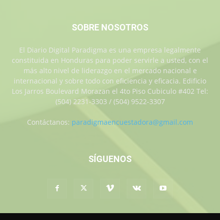
SOBRE NOSOTROS
El Diario Digital Paradigma es una empresa legalmente
constituida en Honduras para poder servirle a usted, con el
más alto nivel de liderazgo en el mercado nacional e
internacional y sobre todo con eficiencia y eficacia. Edificio
Los Jarros Boulevard Morazan el 4to Piso Cubiculo #402 Tel:
(504) 2231-3303 / (504) 9522-3307
Contáctanos:
paradigmaencuestadora@gmail.com
SÍGUENOS