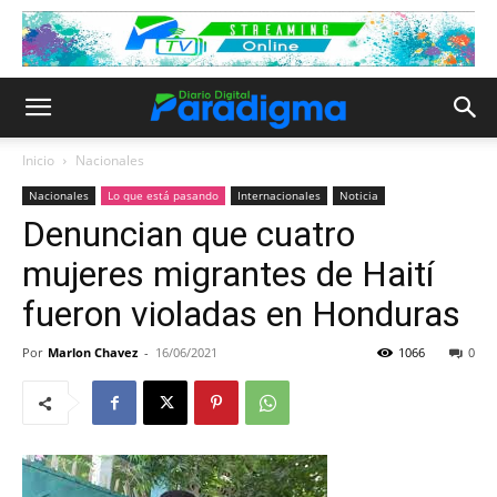
Inicio
Nacionales
Nacionales
Lo que está pasando
Internacionales
Noticia
Denuncian que cuatro
mujeres migrantes de Haití
fueron violadas en Honduras
Por
Marlon Chavez
-
16/06/2021
1066
0