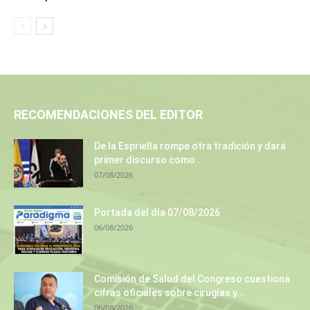
RECOMENDACIONES DEL EDITOR
De la Espriella rompe otra tradición y dará
primer discurso como...
07/08/2026
Portada del día 07/08/2026
06/08/2026
Comisión de Salud del Congreso cuestiona
cifras oficiales sobre cirugías y...
06/08/2026