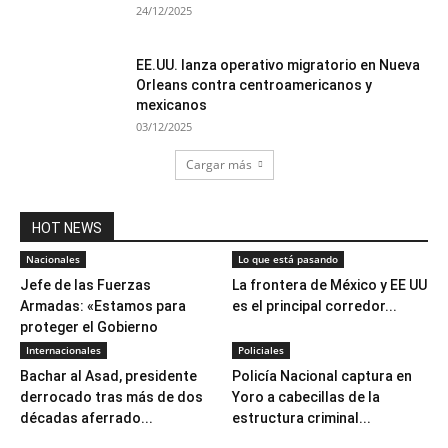
24/12/2025
EE.UU. lanza operativo migratorio en Nueva
Orleans contra centroamericanos y
mexicanos
03/12/2025
Cargar más
HOT NEWS
Nacionales
Lo que está pasando
Jefe de las Fuerzas
La frontera de México y EE UU
Armadas: «Estamos para
es el principal corredor...
proteger el Gobierno
porque...
Internacionales
Policiales
Bachar al Asad, presidente
Policía Nacional captura en
derrocado tras más de dos
Yoro a cabecillas de la
décadas aferrado...
estructura criminal...