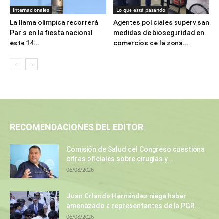
Internacionales
Lo que está pasando
La llama olímpica recorrerá
Agentes policiales supervisan
París en la fiesta nacional
medidas de bioseguridad en
este 14...
comercios de la zona...
RECOMENDACIONES DEL EDITOR
Comisión de Salud del Congreso cuestiona
cifras oficiales sobre cirugías y...
06/08/2026
Juan Orlando Hernández niega haber
amenazado a representantes de la PGR...
06/08/2026