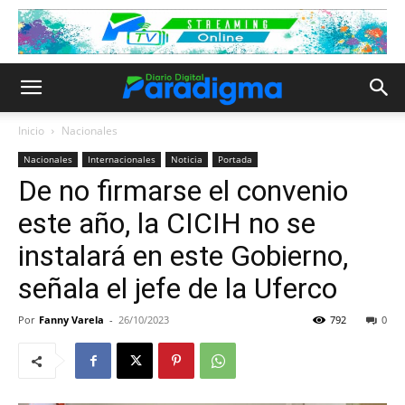
Inicio
Nacionales
Nacionales
Internacionales
Noticia
Portada
De no firmarse el convenio
este año, la CICIH no se
instalará en este Gobierno,
señala el jefe de la Uferco
Por
Fanny Varela
-
26/10/2023
792
0