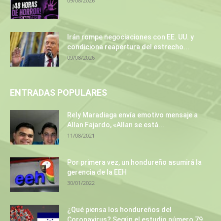
09/08/2026
Irán rompe negociaciones con EE. UU. y
condiciona reapertura del estrecho...
09/08/2026
ENTRADAS POPULARES
Rely Maradiaga envía emotivo mensaje a
Allan Fajardo, «Allan se está...
11/08/2021
Por primera vez, un hondureño asumirá la
gerencia de la EEH
30/01/2022
¿Qué piensa los hondureños del
Coronavirus? Según el estudio número 79...