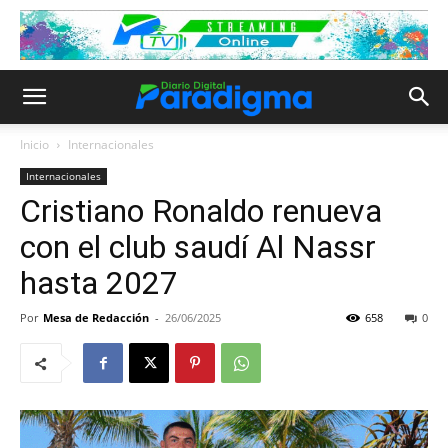
Inicio
Internacionales
Internacionales
Cristiano Ronaldo renueva
con el club saudí Al Nassr
hasta 2027
Por
Mesa de Redacción
-
26/06/2025
658
0