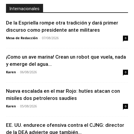
Internacionales
De la Espriella rompe otra tradición y dará primer
discurso como presidente ante militares
Mesa de Redacción
-
07/08/2026
0
¡Como un ave marina! Crean un robot que vuela, nada
y emerge del agua...
Karen
-
06/08/2026
0
Nueva escalada en el mar Rojo: hutíes atacan con
misiles dos petroleros saudíes
Karen
-
05/08/2026
0
EE. UU. endurece ofensiva contra el CJNG: director
de la DEA advierte que también...