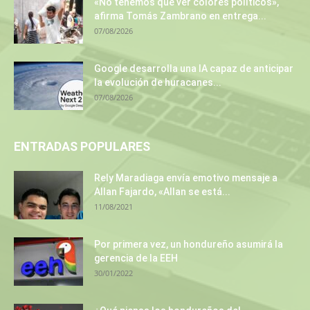
«No tenemos que ver colores políticos»,
afirma Tomás Zambrano en entrega...
07/08/2026
Google desarrolla una IA capaz de anticipar
la evolución de huracanes...
07/08/2026
ENTRADAS POPULARES
Rely Maradiaga envía emotivo mensaje a
Allan Fajardo, «Allan se está...
11/08/2021
Por primera vez, un hondureño asumirá la
gerencia de la EEH
30/01/2022