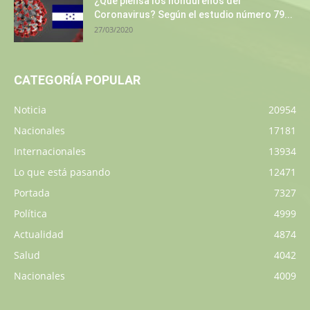
¿Qué piensa los hondureños del
Coronavirus? Según el estudio número 79...
27/03/2020
CATEGORÍA POPULAR
Noticia
20954
Nacionales
17181
Internacionales
13934
Lo que está pasando
12471
Portada
7327
Política
4999
Actualidad
4874
Salud
4042
Nacionales
4009