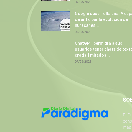
07/08/2026
Google desarrolla una IA cap
de anticipar la evolución de
huracanes...
07/08/2026
ChatGPT permitirá a sus
usuarios tener chats de text
gratis ilimitados...
07/08/2026
SO
El D
cons
más 