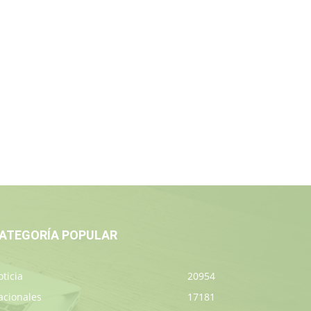
ATEGORÍA POPULAR
ticia
20954
acionales
17181