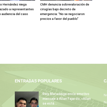
do Hernández niega
CMH denuncia sobrevaloración de
azado a representantes
cirugías bajo decreto de
n audiencia del caso
emergencia: “No se negociaron
precios a favor del pueblo”
ENTRADAS POPULARES
C
s
Rely Maradiaga envía emotivo
No
mensaje a Allan Fajardo, «Allan
N
se está...