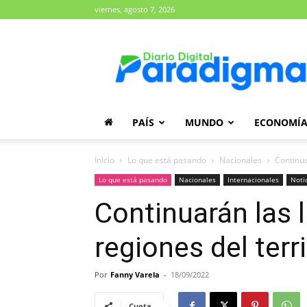
viernes, agosto 7, 2026
Diario
Paradigma
PAÍS
MUNDO
ECONOMÍ
Inicio
Lo que está pasando
Nacionales
Continua
Lo que está pasando
Nacionales
Internacionales
Noti
Continuarán las l
regiones del ter
Por
Fanny Varela
-
18/09/2022
Cuota