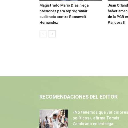
Magistrado Mario Díaz niega
Juan Orlan
presiones para reprogramar
haber amen
audiencia contra Roosevelt
de la PGR e
Hernández
Pandora II
RECOMENDACIONES DEL EDITOR
«No tenemos que ver colore
políticos», afirma Tomás
Zambrano en entrega...