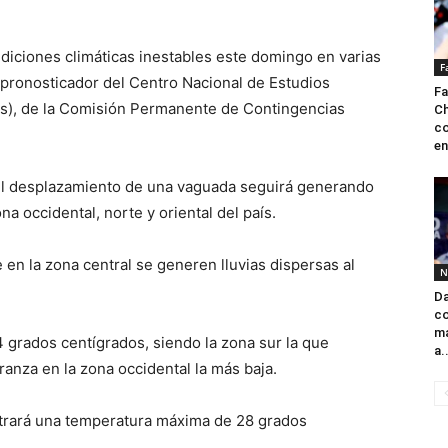
diciones climáticas inestables este domingo en varias
F
 pronosticador del Centro Nacional de Estudios
Fa
s), de la Comisión Permanente de Contingencias
Ch
co
e
l desplazamiento de una vaguada seguirá generando
na occidental, norte y oriental del país.
en la zona central se generen lluvias dispersas al
N
Da
co
ma
4 grados centígrados, siendo la zona sur la que
a.
ranza en la zona occidental la más baja.
strará una temperatura máxima de 28 grados