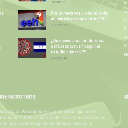
11/08/2021
In
L
az
Por primera vez, un hondureño
asumirá la gerencia de la EEH
P
30/01/2022
Po
A
¿Qué piensa los hondureños
S
del Coronavirus? Según el
o
estudio número 79...
N
27/03/2020
BRE NOSOTROS
S
iario Digital Paradigma es una empresa legalmente
tituida en Honduras para poder servirle a usted, con el
alto nivel de liderazgo en el mercado nacional e