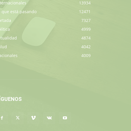
ternacionales
13934
o que está pasando
12471
ortada
7327
lítica
4999
ctualidad
4874
alud
4042
acionales
4009
ÍGUENOS