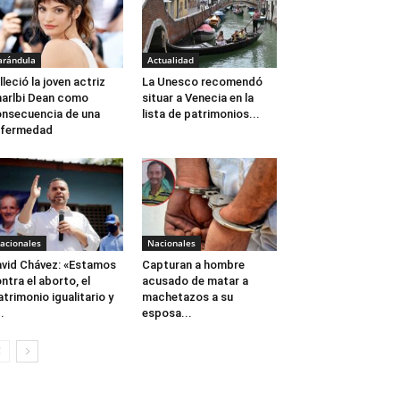
arándula
Actualidad
lleció la joven actriz
La Unesco recomendó
arlbi Dean como
situar a Venecia en la
nsecuencia de una
lista de patrimonios...
nfermedad
acionales
Nacionales
vid Chávez: «Estamos
Capturan a hombre
ntra el aborto, el
acusado de matar a
trimonio igualitario y
machetazos a su
..
esposa...