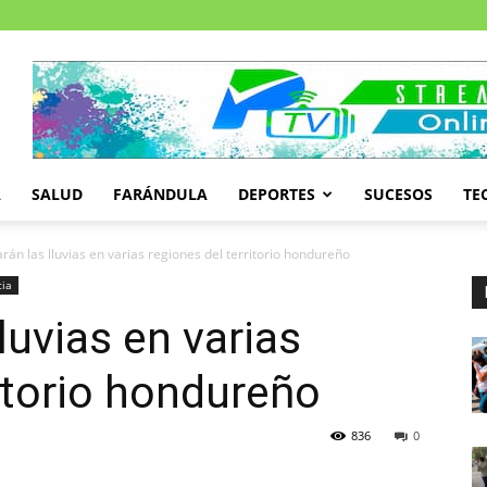
A
SALUD
FARÁNDULA
DEPORTES
SUCESOS
TE
rán las lluvias en varias regiones del territorio hondureño
cia
luvias en varias
ritorio hondureño
836
0