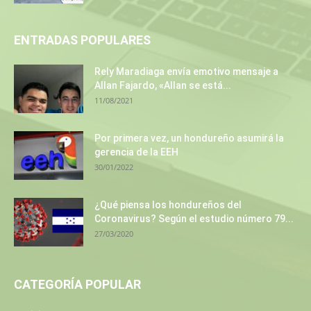
ENTRADAS POPULARES
Rely Maradiaga envía emotivo mensaje a
Allan Fajardo, «Allan se está...
11/08/2021
Por primera vez, un hondureño asumirá la
gerencia de la EEH
30/01/2022
¿Qué piensa los hondureños del
Coronavirus? Según el estudio número 79...
27/03/2020
CATEGORÍA POPULAR