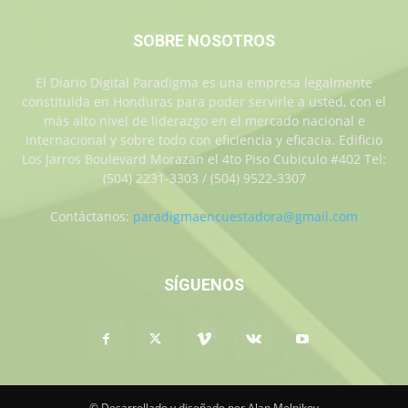
SOBRE NOSOTROS
El Diario Digital Paradigma es una empresa legalmente
constituida en Honduras para poder servirle a usted, con el
más alto nivel de liderazgo en el mercado nacional e
internacional y sobre todo con eficiencia y eficacia. Edificio
Los Jarros Boulevard Morazan el 4to Piso Cubiculo #402 Tel:
(504) 2231-3303 / (504) 9522-3307
Contáctanos:
paradigmaencuestadora@gmail.com
SÍGUENOS
© Desarrollado y diseñado por Alan Melnikov