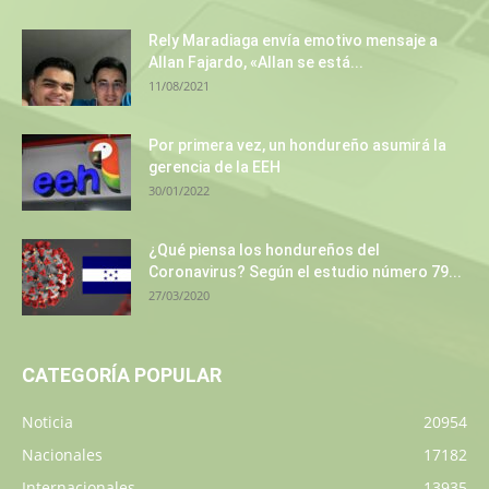
Rely Maradiaga envía emotivo mensaje a
Allan Fajardo, «Allan se está...
11/08/2021
Por primera vez, un hondureño asumirá la
gerencia de la EEH
30/01/2022
¿Qué piensa los hondureños del
Coronavirus? Según el estudio número 79...
27/03/2020
CATEGORÍA POPULAR
Noticia
20954
Nacionales
17182
Internacionales
13935