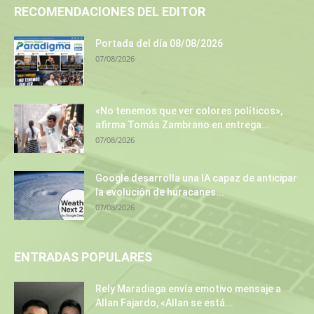
RECOMENDACIONES DEL EDITOR
Portada del día 08/08/2026
07/08/2026
«No tenemos que ver colores políticos»,
afirma Tomás Zambrano en entrega...
07/08/2026
Google desarrolla una IA capaz de anticipar
la evolución de huracanes...
07/08/2026
ENTRADAS POPULARES
Rely Maradiaga envía emotivo mensaje a
Allan Fajardo, «Allan se está...