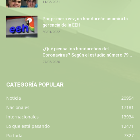
11/08/2021
Por primera vez, un hondureño asumirá la
gerencia de la EEH
30/01/2022
¿Qué piensa los hondureños del
Coronavirus? Según el estudio número 79...
27/03/2020
CATEGORÍA POPULAR
Noticia
20954
Nacionales
17181
Internacionales
13934
Lo que está pasando
12471
Portada
7327