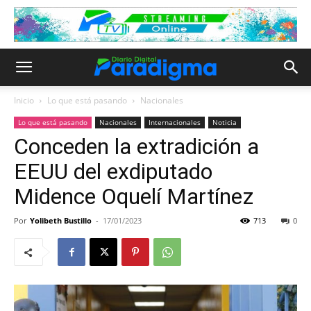
Inicio
Lo que está pasando
Nacionales
Lo que está pasando
Nacionales
Internacionales
Noticia
Conceden la extradición a
EEUU del exdiputado
Midence Oquelí Martínez
Por
Yolibeth Bustillo
-
17/01/2023
713
0