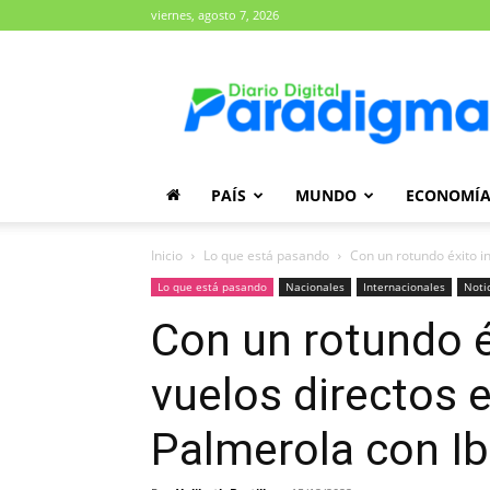
viernes, agosto 7, 2026
Diario
Paradigma
PAÍS
MUNDO
ECONOMÍ
Inicio
Lo que está pasando
Con un rotundo éxito in
Lo que está pasando
Nacionales
Internacionales
Noti
Con un rotundo éx
vuelos directos 
Palmerola con Ib