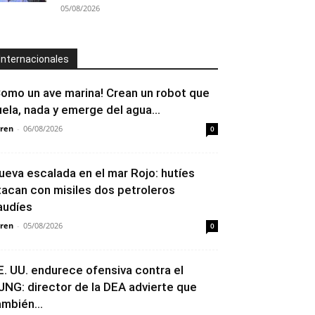
05/08/2026
Internacionales
Como un ave marina! Crean un robot que
uela, nada y emerge del agua...
ren
-
06/08/2026
0
ueva escalada en el mar Rojo: hutíes
tacan con misiles dos petroleros
audíes
ren
-
05/08/2026
0
E. UU. endurece ofensiva contra el
JNG: director de la DEA advierte que
ambién...