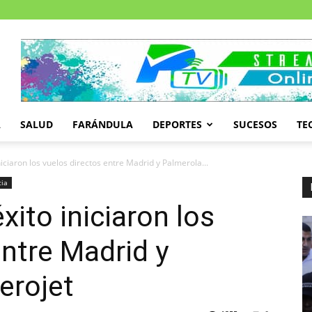
A
SALUD
FARÁNDULA
DEPORTES
SUCESOS
TE
iciaron los vuelos directos entre Madrid y Palmerola...
cia
ito iniciaron los
entre Madrid y
erojet