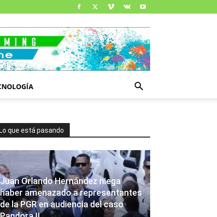
CNOLOGÍA
Lo que está pasando
Juan Orlando Hernández niega
haber amenazado a representantes
de la PGR en audiencia del caso
Pandora II