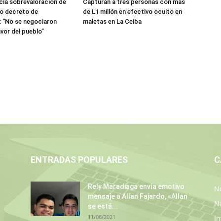
ia sobrevaloración de
Capturan a tres personas con más
jo decreto de
de L1 millón en efectivo oculto en
 “No se negociaron
maletas en La Ceiba
avor del pueblo”
ENTRADAS POPULARES
C
Rely Maradiaga envía emotivo
No
mensaje a Allan Fajardo, «Allan
N
se está...
11/08/2021
In