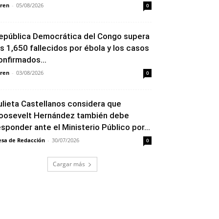
ren
-
05/08/2026
0
epública Democrática del Congo supera
os 1,650 fallecidos por ébola y los casos
onfirmados...
ren
-
03/08/2026
0
ulieta Castellanos considera que
oosevelt Hernández también debe
esponder ante el Ministerio Público por...
sa de Redacción
-
30/07/2026
0
Cargar más