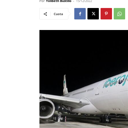
Por
Yolibeth Bustillo
-
15/12/2022
Cuota