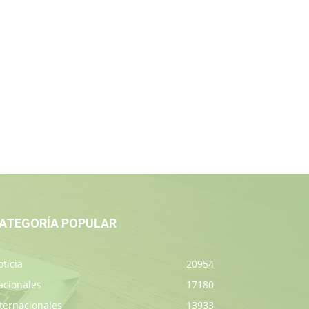
ATEGORÍA POPULAR
ticia
20954
acionales
17180
ternacionales
13933