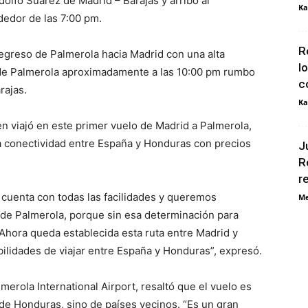
olfo Suárez de Madrid – Barajas y arribó al
Ka
dedor de las 7:00 pm.
R
regreso de Palmerola hacia Madrid con una alta
l
 de Palmerola aproximadamente a las 10:00 pm rumbo
c
rajas.
Ka
en viajó en este primer vuelo de Madrid a Palmerola,
a conectividad entre España y Honduras con precios
J
R
r
 cuenta con todas las facilidades y queremos
Me
 de Palmerola, porque sin esa determinación para
 Ahora queda establecida esta ruta entre Madrid y
ibilidades de viajar entre España y Honduras”, expresó.
merola International Airport, resaltó que el vuelo es
 de Honduras, sino de países vecinos. “Es un gran