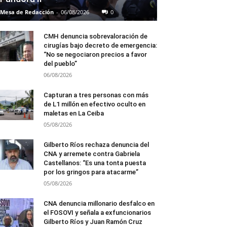
Mesa de Redacción
-
06/08/2026
0
CMH denuncia sobrevaloración de
cirugías bajo decreto de emergencia:
“No se negociaron precios a favor
del pueblo”
06/08/2026
Capturan a tres personas con más
de L1 millón en efectivo oculto en
maletas en La Ceiba
05/08/2026
Gilberto Ríos rechaza denuncia del
CNA y arremete contra Gabriela
Castellanos: “Es una tonta puesta
por los gringos para atacarme”
05/08/2026
CNA denuncia millonario desfalco en
el FOSOVI y señala a exfuncionarios
Gilberto Ríos y Juan Ramón Cruz