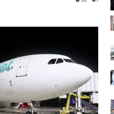
1255
0