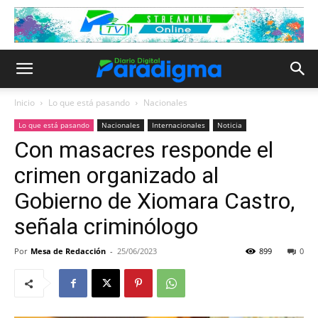
Inicio
Lo que está pasando
Nacionales
Lo que está pasando
Nacionales
Internacionales
Noticia
Con masacres responde el
crimen organizado al
Gobierno de Xiomara Castro,
señala criminólogo
Por
Mesa de Redacción
-
25/06/2023
899
0