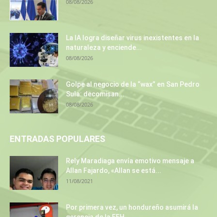
08/08/2026
La IA logra diseñar virus inexistentes en la
naturaleza y enciende...
08/08/2026
Golpe al negocio de la “wax” en San Pedro
Sula: decomisan...
08/08/2026
ENTRADAS POPULARES
Rely Maradiaga envía emotivo mensaje a
Allan Fajardo, «Allan se está...
11/08/2021
Por primera vez, un hondureño asumirá la