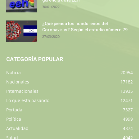
gerencia de la EEH
30/01/2022
¿Qué piensa los hondureños del
Coronavirus? Según el estudio número 79...
27/03/2020
CATEGORÍA POPULAR
Noticia
20954
Nacionales
17182
Internacionales
13935
Lo que está pasando
12471
Portada
7327
Política
4999
Actualidad
4874
Salud
4042