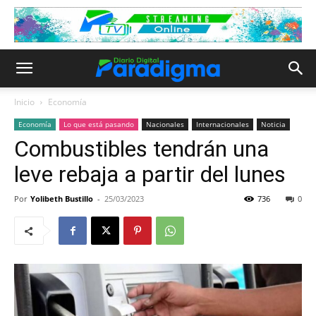
Inicio
Economía
Economía
Lo que está pasando
Nacionales
Internacionales
Noticia
Combustibles tendrán una
leve rebaja a partir del lunes
Por
Yolibeth Bustillo
-
25/03/2023
736
0