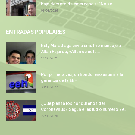
bajo decreto de emergencia: “No se...
06/08/2026
ENTRADAS POPULARES
Rely Maradiaga envía emotivo mensaje a
Allan Fajardo, «Allan se está...
11/08/2021
Por primera vez, un hondureño asumirá la
gerencia de la EEH
30/01/2022
¿Qué piensa los hondureños del
Coronavirus? Según el estudio número 79...
27/03/2020