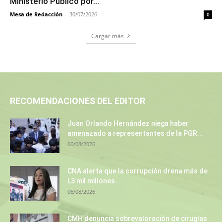
Ministerio Público por...
Mesa de Redacción
-
30/07/2026
0
Cargar más
RECOMENDACIONES DEL EDITOR
Juan Orlando Hernández niega haber
amenazado a representantes de la PGR...
06/08/2026
CNA alerta que la corrupción drena más de
L3 mil millones...
06/08/2026
CMH denuncia sobrevaloración de cirugías