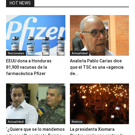
HOT NEWS
Nacionales
Actualidad
EEUU dona a Honduras
Analista Pablo Carías dice
81,900 vacunas de la
que el TSC es una «agencia
farmacéutica Pfizer
de...
Actualidad
Noticia
‘¿Quiere que se lo mandemos
La presidenta Xiomara