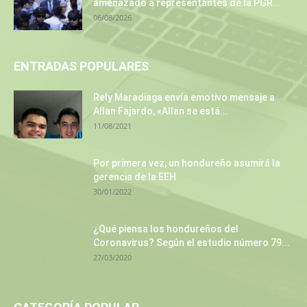
amenazado a representantes de la PGR...
06/08/2026
ENTRADAS POPULARES
Rely Maradiaga envía emotivo mensaje a
Allan Fajardo, «Allan se está...
11/08/2021
Por primera vez, un hondureño asumirá la
gerencia de la EEH
30/01/2022
¿Qué piensa los hondureños del
Coronavirus? Según el estudio número 79...
27/03/2020