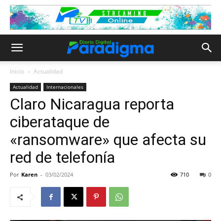
Inicio
Actualidad
Actualidad
Internacionales
Claro Nicaragua reporta
ciberataque de
«ransomware» que afecta su
red de telefonía
Por
Karen
-
03/02/2024
710
0