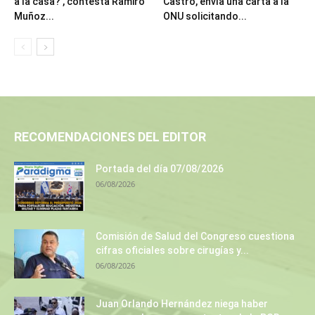
a la casa?’, contesta Ramiro
Castro, envía una carta a la
Muñoz...
ONU solicitando...
RECOMENDACIONES DEL EDITOR
Portada del día 07/08/2026
06/08/2026
Comisión de Salud del Congreso cuestiona
cifras oficiales sobre cirugías y...
06/08/2026
Juan Orlando Hernández niega haber