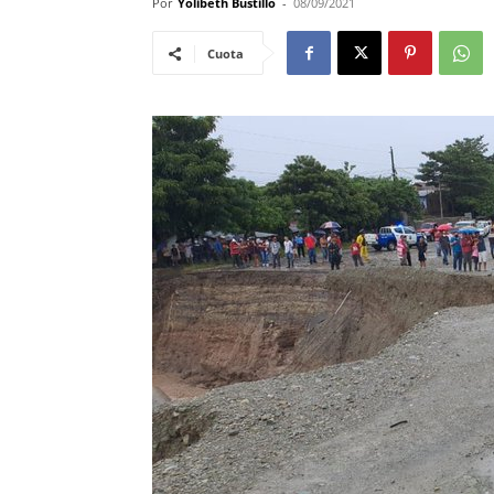
Por
Yolibeth Bustillo
-
08/09/2021
Cuota