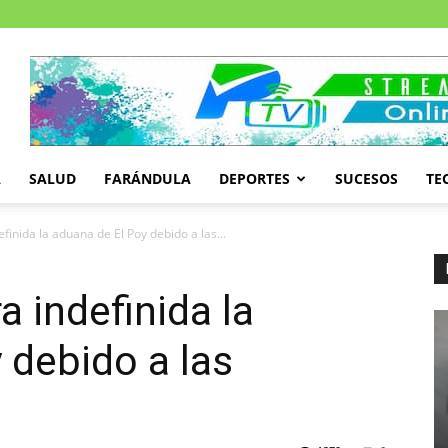
A
SALUD
FARÁNDULA
DEPORTES
SUCESOS
TE
inida la aduana de El Poy debido a las...
 indefinida la
 debido a las