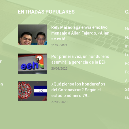
ENTRADAS POPULARES
C
Rely Maradiaga envía emotivo
No
mensaje a Allan Fajardo, «Allan
N
se está...
11/08/2021
In
L
Por primera vez, un hondureño
y
asumirá la gerencia de la EEH
P
30/01/2022
Po
A
en
¿Qué piensa los hondureños
S
del Coronavirus? Según el
estudio número 79...
N
27/03/2020