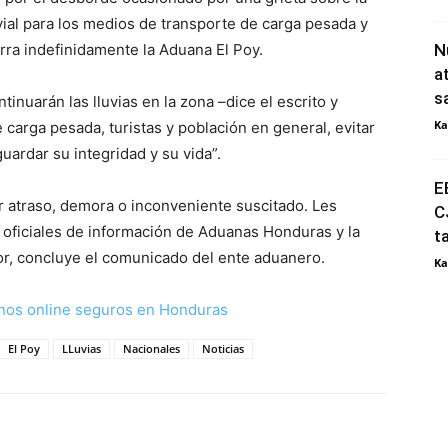
vial para los medios de transporte de carga pesada y
ierra indefinidamente la Aduana El Poy.
N
a
s
inuarán las lluvias en la zona –dice el escrito y
Ka
 carga pesada, turistas y población en general, evitar
guardar su integridad y su vida”.
E
atraso, demora o inconveniente suscitado. Les
C
 oficiales de información de Aduanas Honduras y la
t
or, concluye el comunicado del ente aduanero.
Ka
nos online seguros en Honduras
El Poy
LLuvias
Nacionales
Noticias