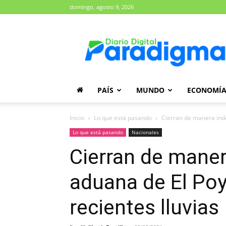
domingo, agosto 9, 2026
Diario
Paradigma
PAÍS
MUNDO
ECONOMÍ
Inicio
Lo que está pasando
Cierran de manera indef
Lo que está pasando
Nacionales
Cierran de manera
aduana de El Poy
recientes lluvias