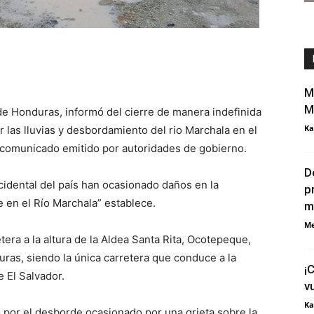
M
M
e Honduras, informó del cierre de manera indefinida
Ka
 las lluvias y desbordamiento del rio Marchala en el
comunicado emitido por autoridades de gobierno.
D
ccidental del país han ocasionado daños en la
p
 en el Río Marchala” establece.
m
Me
era a la altura de la Aldea Santa Rita, Ocotepeque,
uras, siendo la única carretera que conduce a la
¡
e El Salvador.
v
Ka
 por el desborde ocasionado por una grieta sobre la