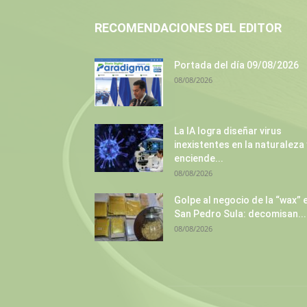
RECOMENDACIONES DEL EDITOR
Portada del día 09/08/2026
08/08/2026
La IA logra diseñar virus
inexistentes en la naturaleza 
enciende...
08/08/2026
Golpe al negocio de la “wax” 
San Pedro Sula: decomisan...
08/08/2026