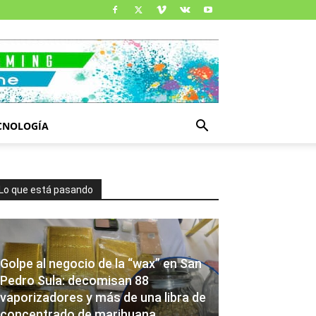
CNOLOGÍA
Lo que está pasando
Golpe al negocio de la “wax” en San
Pedro Sula: decomisan 88
vaporizadores y más de una libra de
concentrado de marihuana