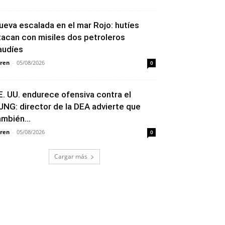
ueva escalada en el mar Rojo: hutíes
tacan con misiles dos petroleros
audíes
ren
-
05/08/2026
0
E. UU. endurece ofensiva contra el
JNG: director de la DEA advierte que
ambién...
ren
-
05/08/2026
0
Cargar más