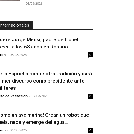
05/08/2026
Internacionales
uere Jorge Messi, padre de Lionel
essi, a los 68 años en Rosario
ren
-
08/08/2026
0
e la Espriella rompe otra tradición y dará
rimer discurso como presidente ante
ilitares
sa de Redacción
-
07/08/2026
0
Como un ave marina! Crean un robot que
uela, nada y emerge del agua...
ren
-
06/08/2026
0