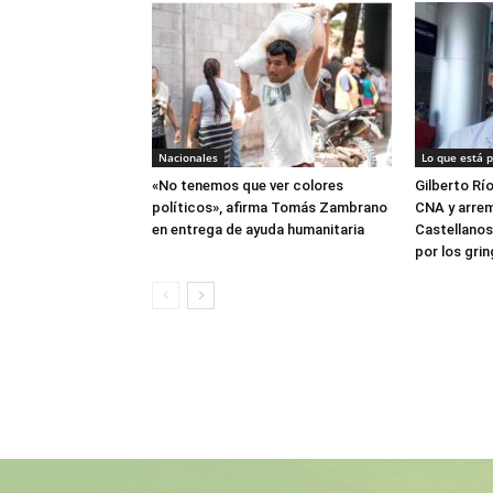
Nacionales
Lo que está 
«No tenemos que ver colores
Gilberto Rí
políticos», afirma Tomás Zambrano
CNA y arrem
en entrega de ayuda humanitaria
Castellanos
por los gri