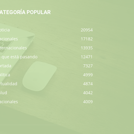
ATEGORÍA POPULAR
ticia
20954
acionales
17182
ternacionales
13935
o que está pasando
12471
ortada
7327
lítica
4999
ctualidad
4874
alud
4042
acionales
4009