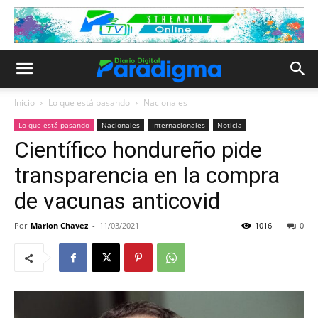
Inicio
Lo que está pasando
Nacionales
Lo que está pasando
Nacionales
Internacionales
Noticia
Científico hondureño pide
transparencia en la compra
de vacunas anticovid
Por
Marlon Chavez
-
11/03/2021
1016
0