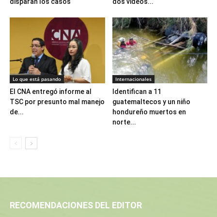
disparan los casos
dos videos...
Lo que está pasando
Internacionales
El CNA entregó informe al
Identifican a 11
TSC por presunto mal manejo
guatemaltecos y un niño
de...
hondureño muertos en
norte...
RECOMENDACIONES DEL EDITOR