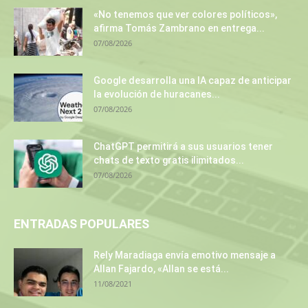
«No tenemos que ver colores políticos»,
afirma Tomás Zambrano en entrega...
07/08/2026
Google desarrolla una IA capaz de anticipar
la evolución de huracanes...
07/08/2026
ChatGPT permitirá a sus usuarios tener
chats de texto gratis ilimitados...
07/08/2026
ENTRADAS POPULARES
Rely Maradiaga envía emotivo mensaje a
Allan Fajardo, «Allan se está...
11/08/2021