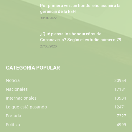
Por primera vez, un hondureño asumirá la
gerencia de la EEH
30/01/2022
¿Qué piensa los hondureños del
Coronavirus? Según el estudio número 79...
27/03/2020
CATEGORÍA POPULAR
Noticia
20954
Nacionales
17181
Internacionales
13934
Lo que está pasando
12471
Portada
7327
Política
4999