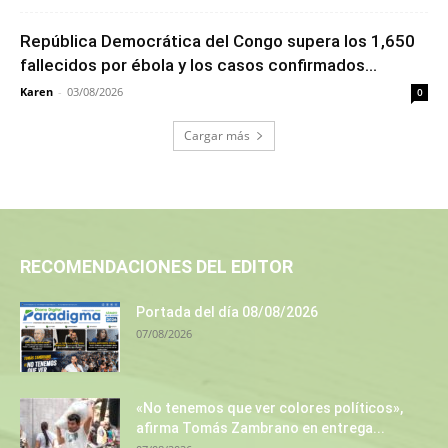
República Democrática del Congo supera los 1,650
fallecidos por ébola y los casos confirmados...
Karen
-
03/08/2026
0
Cargar más
RECOMENDACIONES DEL EDITOR
Portada del día 08/08/2026
07/08/2026
«No tenemos que ver colores políticos»,
afirma Tomás Zambrano en entrega...