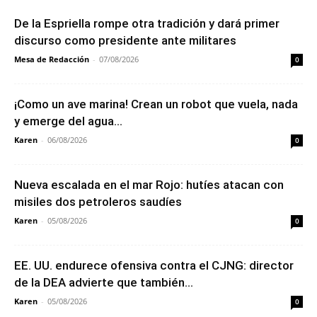
De la Espriella rompe otra tradición y dará primer
discurso como presidente ante militares
Mesa de Redacción
-
07/08/2026
0
¡Como un ave marina! Crean un robot que vuela, nada
y emerge del agua...
Karen
-
06/08/2026
0
Nueva escalada en el mar Rojo: hutíes atacan con
misiles dos petroleros saudíes
Karen
-
05/08/2026
0
EE. UU. endurece ofensiva contra el CJNG: director
de la DEA advierte que también...
Karen
-
05/08/2026
0