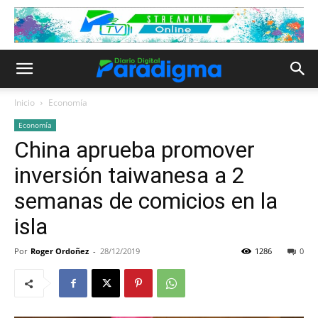
Inicio
Economía
Economía
China aprueba promover
inversión taiwanesa a 2
semanas de comicios en la
isla
Por
Roger Ordoñez
-
28/12/2019
1286
0