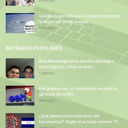
07/08/2026
Google desarrolla una IA capaz de anticipar
la evolución de huracanes...
07/08/2026
ENTRADAS POPULARES
Rely Maradiaga envía emotivo mensaje a
Allan Fajardo, «Allan se está...
11/08/2021
Por primera vez, un hondureño asumirá la
gerencia de la EEH
30/01/2022
¿Qué piensa los hondureños del
Coronavirus? Según el estudio número 79...
27/03/2020