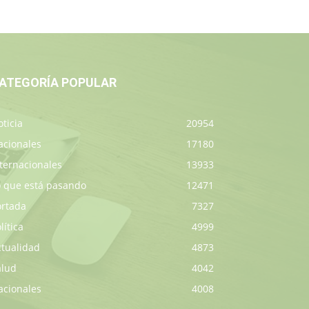
ATEGORÍA POPULAR
ticia
20954
acionales
17180
ternacionales
13933
o que está pasando
12471
ortada
7327
lítica
4999
ctualidad
4873
alud
4042
acionales
4008