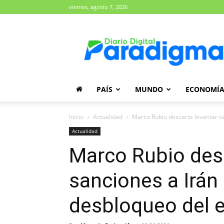
viernes, agosto 7, 2026
Diario
Paradigma
PAÍS
MUNDO
ECONOMÍ
Inicio
Actualidad
Marco Rubio descarta levantar sa
Actualidad
Marco Rubio desc
sanciones a Irán
desbloqueo del 