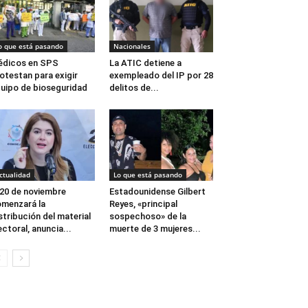
o que está pasando
Nacionales
édicos en SPS
La ATIC detiene a
otestan para exigir
exempleado del IP por 28
uipo de bioseguridad
delitos de...
ctualidad
Lo que está pasando
 20 de noviembre
Estadounidense Gilbert
menzará la
Reyes, «principal
stribución del material
sospechoso» de la
ectoral, anuncia...
muerte de 3 mujeres...