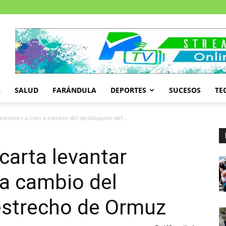
A
SALUD
FARÁNDULA
DEPORTES
SUCESOS
TE
nciones a Irán a cambio del desbloqueo del...
arta levantar
 a cambio del
estrecho de Ormuz