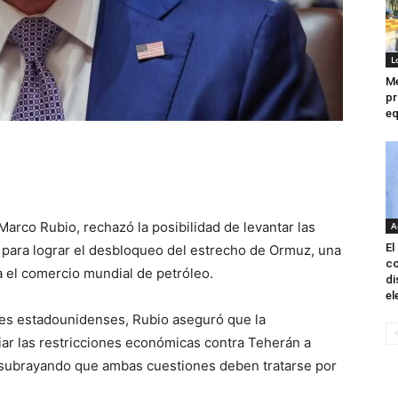
L
M
pr
eq
Marco Rubio, rechazó la posibilidad de levantar las
A
El
 para lograr el desbloqueo del estrecho de Ormuz, una
co
a el comercio mundial de petróleo.
di
el
es estadounidenses, Rubio aseguró que la
iar las restricciones económicas contra Teherán a
, subrayando que ambas cuestiones deben tratarse por