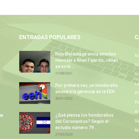
ENTRADAS POPULARES
C
Rely Maradiaga envía emotivo
No
mensaje a Allan Fajardo, «Allan
N
se está...
11/08/2021
In
L
Por primera vez, un hondureño
asumirá la gerencia de la EEH
P
30/01/2022
Po
A
ga
¿Qué piensa los hondureños
S
del Coronavirus? Según el
estudio número 79...
N
27/03/2020