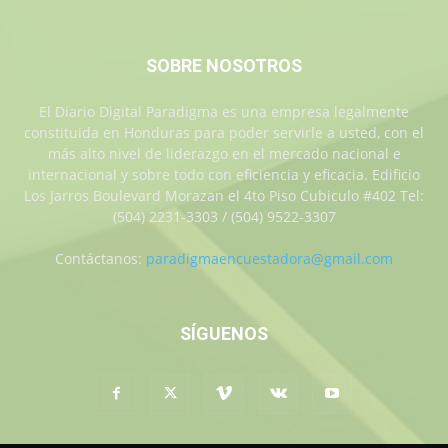
SOBRE NOSOTROS
El Diario Digital Paradigma es una empresa legalmente
constituida en Honduras para poder servirle a usted, con el
más alto nivel de liderazgo en el mercado nacional e
internacional y sobre todo con eficiencia y eficacia. Edificio
Los Jarros Boulevard Morazan el 4to Piso Cubiculo #402 Tel:
(504) 2231-3303 / (504) 9522-3307
Contáctanos:
paradigmaencuestadora@gmail.com
SÍGUENOS