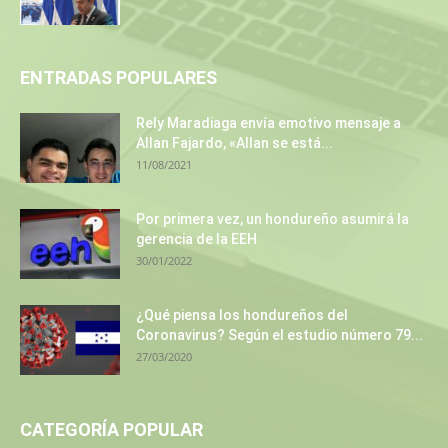
ENTRADAS POPULARES
Rely Maradiaga envía emotivo mensaje a
Allan Fajardo, «Allan se está...
11/08/2021
Por primera vez, un hondureño asumirá la
gerencia de la EEH
30/01/2022
¿Qué piensa los hondureños del
Coronavirus? Según el estudio número 79...
27/03/2020
CATEGORÍA POPULAR