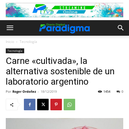
Inicio
Tecnología
Tecnología
Carne «cultivada», la
alternativa sostenible de un
laboratorio argentino
Por
Roger Ordoñez
-
18/12/2019
1454
0