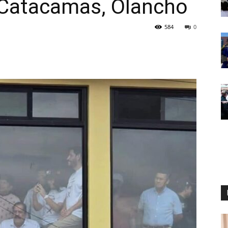
n Catacamas, Olancho
584
0