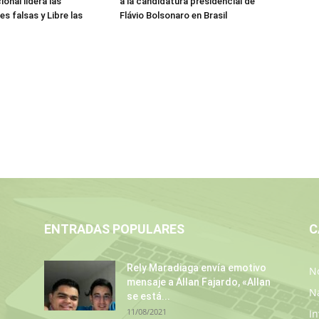
onal lidera las
a la candidatura presidencial de
s falsas y Libre las
Flávio Bolsonaro en Brasil
ENTRADAS POPULARES
C
Rely Maradiaga envía emotivo
No
mensaje a Allan Fajardo, «Allan
N
se está...
11/08/2021
In