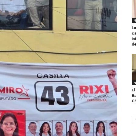
N
La
ca
in
de
N
El
Ba
CS