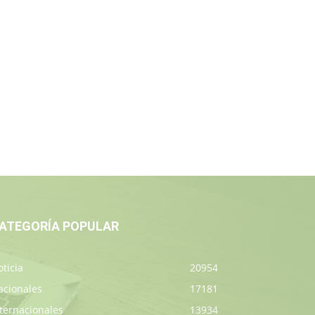
ATEGORÍA POPULAR
ticia
20954
acionales
17181
ternacionales
13934