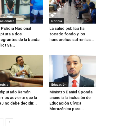
acionales
Noticia
 Policía Nacional
La salud pública ha
ptura a dos
tocado fondo y los
tegrantes de la banda
hondureños sufren las...
lictiva...
oticia
Educación
 diputado Ramón
Ministro Daniel Sponda
rrios advierte que la
anuncia la inclusión de
J no debe decidir...
Educación Cívica
Morazánica para...