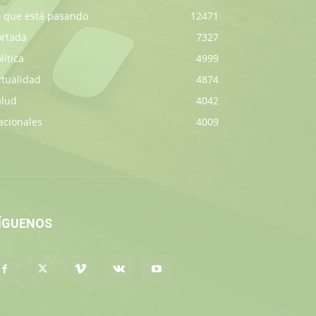
o que está pasando
12471
ortada
7327
lítica
4999
ctualidad
4874
alud
4042
acionales
4009
ÍGUENOS