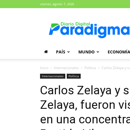
viernes, agosto 7, 2026
Diario
Paradigma
PAÍS
MUNDO
ECONOMÍ
Inicio
Internacionales
Política
Carlos Zelaya y s
Internacionales
Política
Carlos Zelaya y 
Zelaya, fueron v
en una concentra