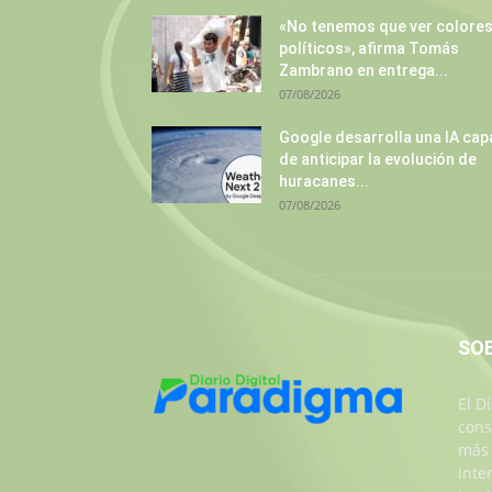
«No tenemos que ver colore
políticos», afirma Tomás
Zambrano en entrega...
07/08/2026
Google desarrolla una IA cap
de anticipar la evolución de
huracanes...
07/08/2026
SO
El D
cons
más 
inte