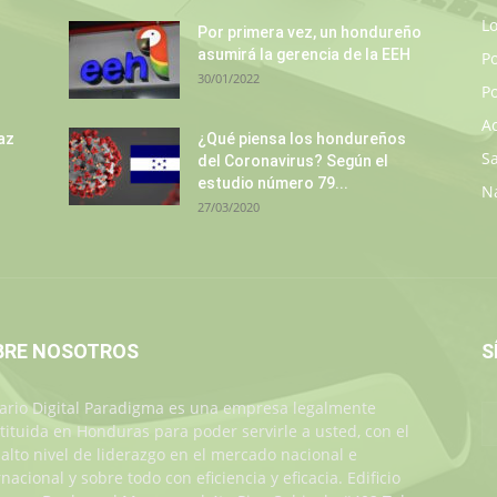
L
s
Por primera vez, un hondureño
asumirá la gerencia de la EEH
P
30/01/2022
Po
A
az
¿Qué piensa los hondureños
S
del Coronavirus? Según el
estudio número 79...
N
27/03/2020
BRE NOSOTROS
S
iario Digital Paradigma es una empresa legalmente
tituida en Honduras para poder servirle a usted, con el
alto nivel de liderazgo en el mercado nacional e
rnacional y sobre todo con eficiencia y eficacia. Edificio