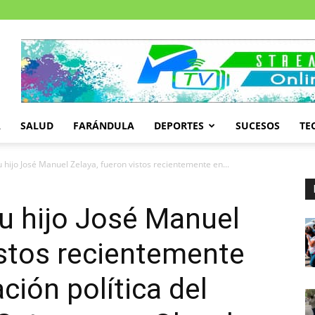
A
SALUD
FARÁNDULA
DEPORTES
SUCESOS
TE
u hijo José Manuel Zelaya, fueron vistos recientemente en...
su hijo José Manuel
istos recientemente
ción política del