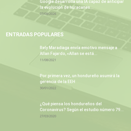
Google desarrolla una IA capaz de anticipar
la evolución de huracanes...
07/08/2026
ENTRADAS POPULARES
Rely Maradiaga envía emotivo mensaje a
Allan Fajardo, «Allan se está...
11/08/2021
Por primera vez, un hondureño asumirá la
gerencia de la EEH
30/01/2022
¿Qué piensa los hondureños del
Coronavirus? Según el estudio número 79...
27/03/2020